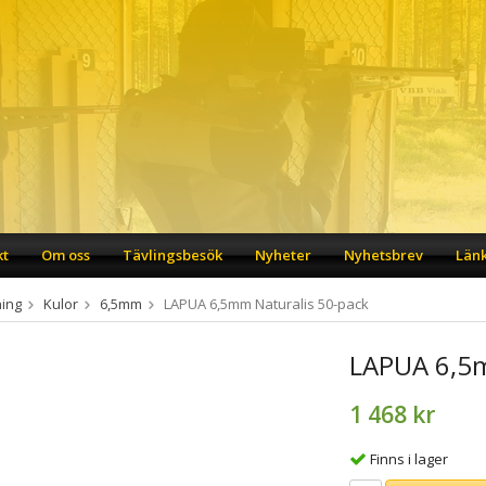
kt
Om oss
Tävlingsbesök
Nyheter
Nyhetsbrev
Län
ing
Kulor
6,5mm
LAPUA 6,5mm Naturalis 50-pack
LAPUA 6,5m
1 468 kr
Finns i lager