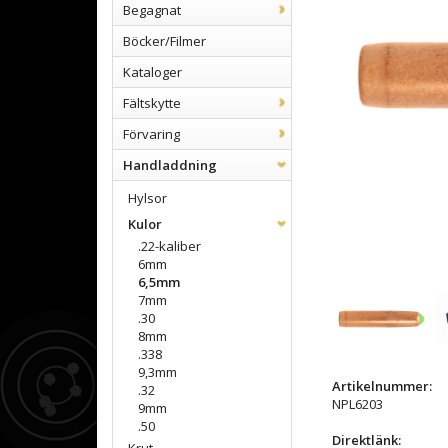
Begagnat
Böcker/Filmer
Kataloger
Fältskytte
Förvaring
Handladdning
Hylsor
Kulor
.22-kaliber
6mm
6,5mm
7mm
.30
8mm
.338
9,3mm
Artikelnummer:
.32
NPL6203
9mm
.50
Direktlänk: