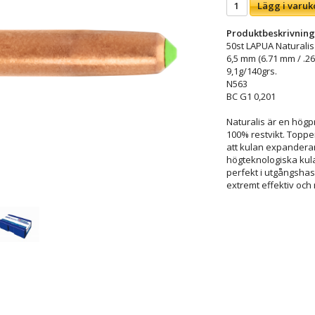
Lägg i varuk
Produktbeskrivning
50st LAPUA Naturalis
6,5 mm (6.71 mm / .26
9,1g/140grs.
N563
BC G1 0,201
Naturalis är en högpr
100% restvikt. Toppe
att kulan expanderar
högteknologiska kul
perfekt i utgångshas
extremt effektiv och