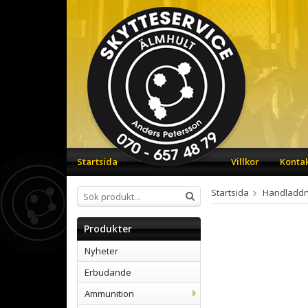
Startsida
Villkor
Konta
Startsida
Handladdn
Produkter
Nyheter
Erbudande
Ammunition