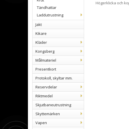
Krut
Högerklicka och k
Tändhattar
Laddutrustning
Jakt
Kikare
Kläder
Kongsberg
Målmateriel
Presentkort
Protokoll, skyltar mm.
Reservdelar
Riktmedel
Skjutbaneutrustning
Skyttemärken
Vapen