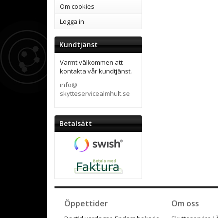
Om cookies
Logga in
Kundtjänst
Varmt välkommen att
kontakta vår kundtjänst.
info@
skytteservicealmhult.se
Betalsätt
Öppettider
Om oss