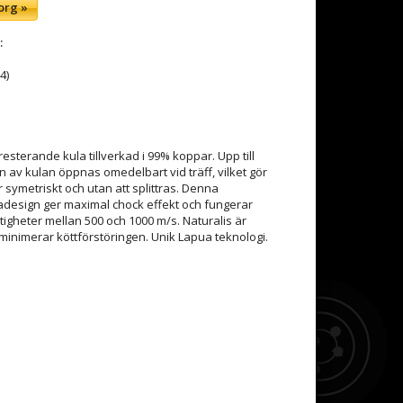
org »
:
4)
esterande kula tillverkad i 99% koppar. Upp till
n av kulan öppnas omedelbart vid träff, vilket gör
 symetriskt och utan att splittras. Denna
adesign ger maximal chock effekt och fungerar
tigheter mellan 500 och 1000 m/s. Naturalis är
 minimerar köttförstöringen. Unik Lapua teknologi.