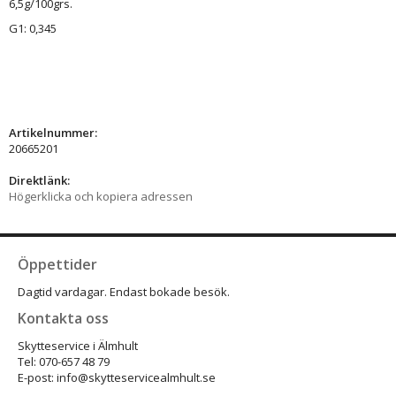
6,5g/100grs.
G1: 0,345
Artikelnummer:
20665201
Direktlänk:
Högerklicka och kopiera adressen
Öppettider
Dagtid vardagar. Endast bokade besök.
Kontakta oss
Skytteservice i Älmhult
Tel: 070-657 48 79
E-post: info@skytteservicealmhult.se