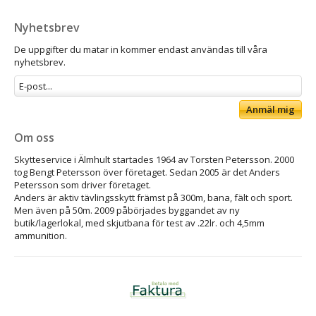
Nyhetsbrev
De uppgifter du matar in kommer endast användas till våra
nyhetsbrev.
Anmäl mig
Om oss
Skytteservice i Älmhult startades 1964 av Torsten Petersson. 2000
tog Bengt Petersson över företaget. Sedan 2005 är det Anders
Petersson som driver företaget.
Anders är aktiv tävlingsskytt främst på 300m, bana, fält och sport.
Men även på 50m. 2009 påbörjades byggandet av ny
butik/lagerlokal, med skjutbana för test av .22lr. och 4,5mm
ammunition.