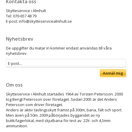
Kontakta oss
Skytteservice i Älmhult
Tel: 070-657 48 79
E-post: info@skytteservicealmhult.se
Nyhetsbrev
De uppgifter du matar in kommer endast användas till våra
nyhetsbrev.
Anmäl mig
Om oss
Skytteservice i Älmhult startades 1964 av Torsten Petersson. 2000
tog Bengt Petersson över företaget. Sedan 2005 är det Anders
Petersson som driver företaget.
Anders är aktiv tävlingsskytt främst på 300m, bana, fält och sport.
Men även på 50m. 2009 påbörjades byggandet av ny
butik/lagerlokal, med skjutbana för test av .22lr. och 4,5mm
ammunition.