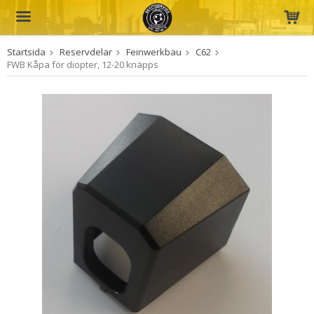
Startsida
Reservdelar
Feinwerkbau
C62
Produkten har blivit tillagd i varukorgen
FWB Kåpa för diopter, 12-20 knäpps