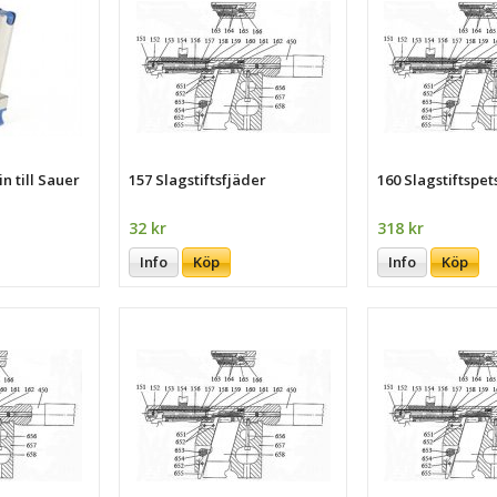
n till Sauer
157 Slagstiftsfjäder
160 Slagstiftspet
32 kr
318 kr
Info
Köp
Info
Köp