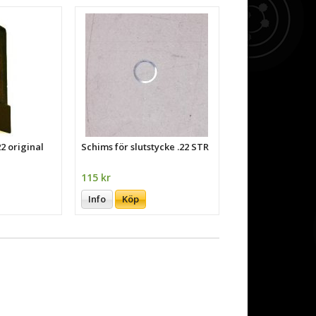
2 original
Schims för slutstycke .22 STR
115 kr
Info
Köp