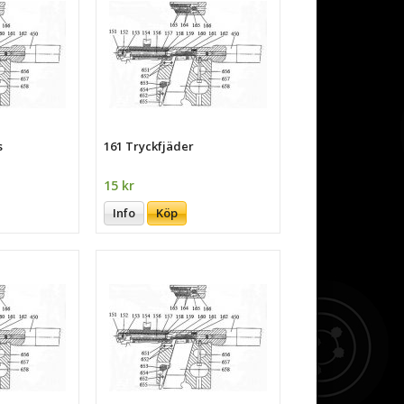
s
161 Tryckfjäder
15 kr
Info
Köp