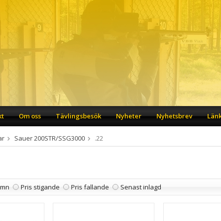
kt
Om oss
Tävlingsbesök
Nyheter
Nyhetsbrev
Län
ar
Sauer 200STR/SSG3000
.22
amn
Pris stigande
Pris fallande
Senast inlagd