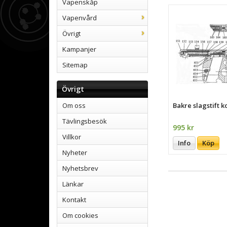
Vapenskåp
Vapenvård
Övrigt
Kampanjer
Sitemap
Övrigt
Bakre slagstift 
Om oss
Tävlingsbesök
995 kr
Villkor
Info
Köp
Nyheter
Nyhetsbrev
Länkar
Kontakt
Om cookies