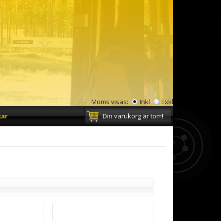
Moms visas:
Inkl
Exkl
kar
Din varukorg är tom!