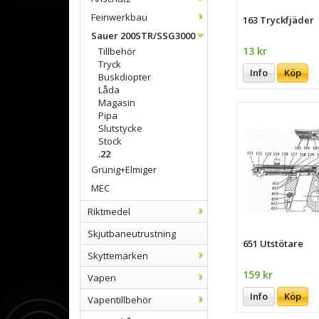
Feinwerkbau
163 Tryckfjäder
Sauer 200STR/SSG3000
13 kr
Tillbehör
Tryck
Info
Köp
Buskdiopter
Låda
Magasin
Pipa
Slutstycke
Stock
.22
Grünig+Elmiger
MEC
Riktmedel
Skjutbaneutrustning
651 Utstötare
Skyttemärken
159 kr
Vapen
Info
Köp
Vapentillbehör