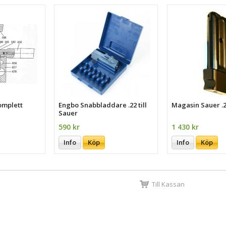
komplett
Engbo Snabbladdare .22 till
Magasin Sauer .2
Sauer
590 kr
1 430 kr
Info
Köp
Info
Köp
Till Kassan