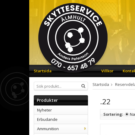
Startsida
Villkor
Konta
Startsida
Reservdel
.22
Produkter
Nyheter
Sortering:
N
Erbudande
Ammunition