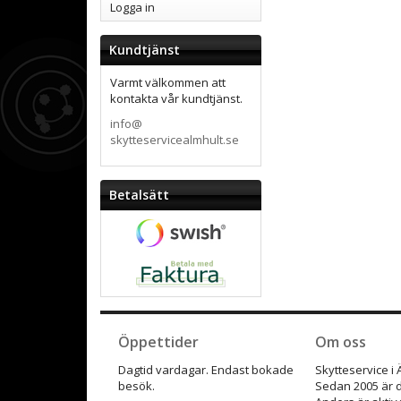
Logga in
Kundtjänst
Varmt välkommen att
kontakta vår kundtjänst.
info@
skytteservicealmhult.se
Betalsätt
Öppettider
Om oss
Dagtid vardagar. Endast bokade
Skytteservice i
besök.
Sedan 2005 är d