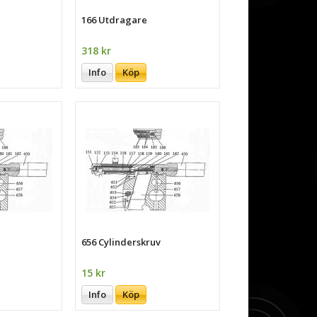
166 Utdragare
318 kr
Info
Köp
656 Cylinderskruv
15 kr
Info
Köp