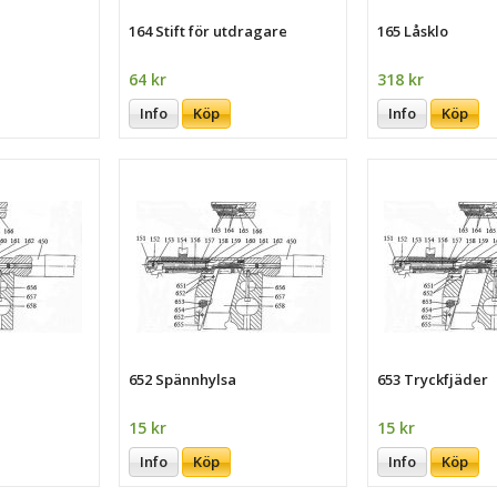
164 Stift för utdragare
165 Låsklo
64 kr
318 kr
Info
Köp
Info
Köp
652 Spännhylsa
653 Tryckfjäder
15 kr
15 kr
Info
Köp
Info
Köp