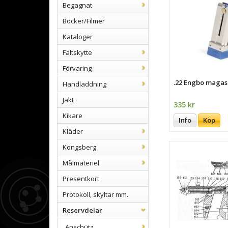
Begagnat
Böcker/Filmer
Kataloger
Fältskytte
Förvaring
.22 Engbo magasi
Handladdning
Jakt
335 kr
Kikare
Info
Köp
Kläder
Kongsberg
Målmateriel
Presentkort
Protokoll, skyltar mm.
Reservdelar
Anschütz