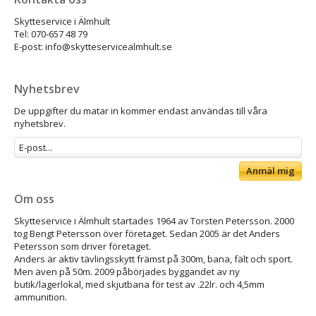
Skytteservice i Älmhult
Tel: 070-657 48 79
E-post: info@skytteservicealmhult.se
Nyhetsbrev
De uppgifter du matar in kommer endast användas till våra
nyhetsbrev.
Anmäl mig
Om oss
Skytteservice i Älmhult startades 1964 av Torsten Petersson. 2000
tog Bengt Petersson över företaget. Sedan 2005 är det Anders
Petersson som driver företaget.
Anders är aktiv tävlingsskytt främst på 300m, bana, fält och sport.
Men även på 50m. 2009 påbörjades byggandet av ny
butik/lagerlokal, med skjutbana för test av .22lr. och 4,5mm
ammunition.