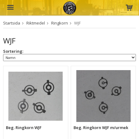
Startsida
Riktmedel
Ringkorn
WJF
Produkten har blivit tillagd i varukorgen
WJF
Sortering:
Beg. Ringkorn WJF
Beg. Ringkorn WJF m/urmek