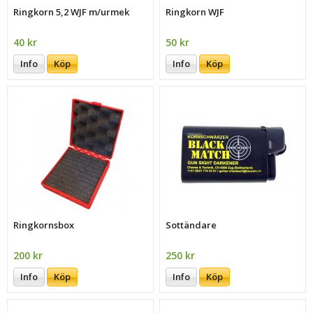
Ringkorn 5,2 WJF m/urmek
Ringkorn WJF
40 kr
50 kr
Info
Köp
Info
Köp
Ringkornsbox
Sottändare
200 kr
250 kr
Info
Köp
Info
Köp