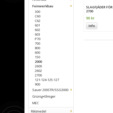
Feinwerkbau
SLAGFJÄDER FÖR
2700
300
C60
90 kr
C62
601
Info
602
603
P70
700
800
600
150
2000
2600
2602
2700
121-124-125-127
900
Sauer 200STR/SSG3000
Grünig+Elmiger
MEC
Riktmedel