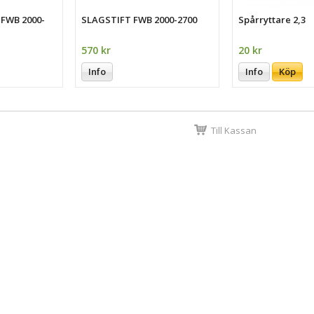
 FWB 2000-
SLAGSTIFT FWB 2000-2700
Spårryttare 2,3
570 kr
20 kr
Info
Info
Köp
Till Kassan