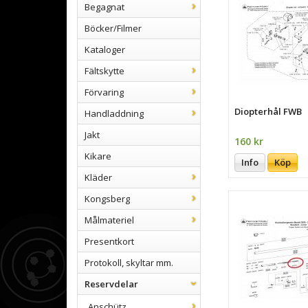
Begagnat
Böcker/Filmer
Kataloger
Fältskytte
Förvaring
Diopterhål FWB
Handladdning
Jakt
160 kr
Kikare
Info
Köp
Kläder
Kongsberg
Målmateriel
Presentkort
Protokoll, skyltar mm.
Reservdelar
Anschütz