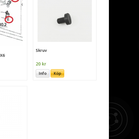
Skruv
X6
20 kr
Info
Köp