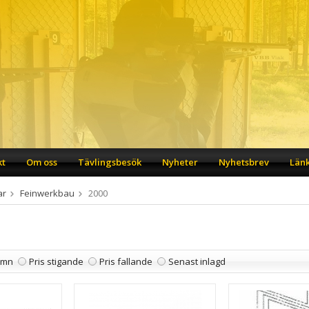
kt
Om oss
Tävlingsbesök
Nyheter
Nyhetsbrev
Län
ar
Feinwerkbau
2000
amn
Pris stigande
Pris fallande
Senast inlagd