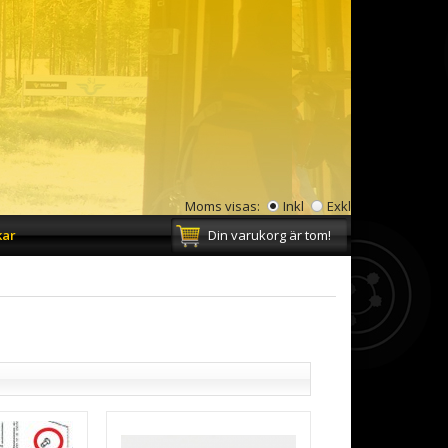
Moms visas:
Inkl
Exkl
kar
Din varukorg är tom!