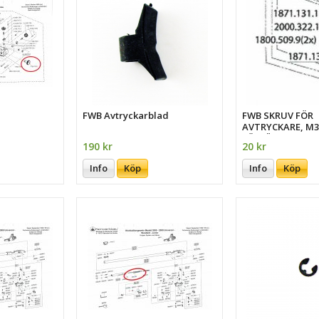
FWB Avtryckarblad
FWB SKRUV FÖR
AVTRYCKARE, M3
FÖRSÄNKT
190 kr
20 kr
Info
Köp
Info
Köp