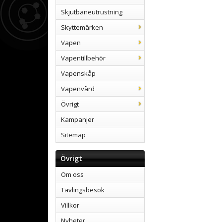
Skjutbaneutrustning
Skyttemärken
Vapen
Vapentillbehör
Vapenskåp
Vapenvård
Övrigt
Kampanjer
Sitemap
Övrigt
Om oss
Tävlingsbesök
Villkor
Nyheter