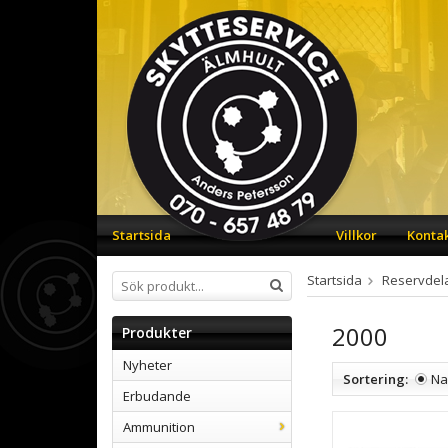
Startsida
Villkor
Konta
Startsida
Reservdel
2000
Produkter
Nyheter
Sortering:
N
Erbudande
Ammunition