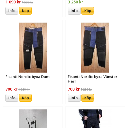
1 090 kr
3 250 kr
1 530 kr
Info
Köp
Info
Köp
Fisanti Nordic byxa Dam
Fisanti Nordic byxa Vänster
Herr
700 kr
700 kr
1 250 kr
1 250 kr
Info
Köp
Info
Köp