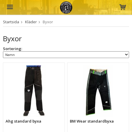
Startsida
Kläder
Byxor
Produkten har blivit tillagd i varukorgen
Byxor
Sortering:
Ahg standard byxa
BM Wear standardbyxa