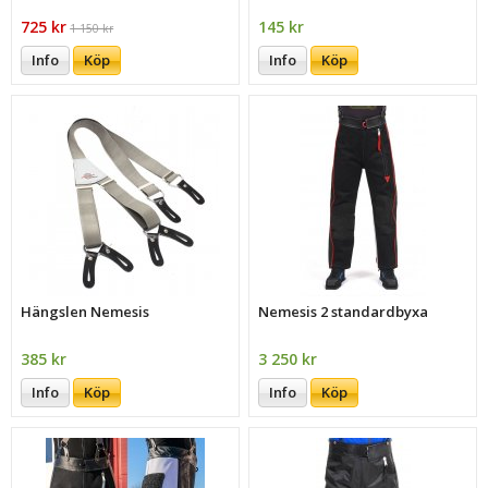
725 kr
145 kr
1 150 kr
Info
Köp
Info
Köp
Hängslen Nemesis
Nemesis 2 standardbyxa
385 kr
3 250 kr
Info
Köp
Info
Köp