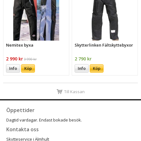
Nemitex byxa
Skytterlinken Fältskyttebyxor
2 990 kr
2 790 kr
3 990 kr
Info
Köp
Info
Köp
Till Kassan
Öppettider
Dagtid vardagar. Endast bokade besök.
Kontakta oss
Skytteservice i Älmhult