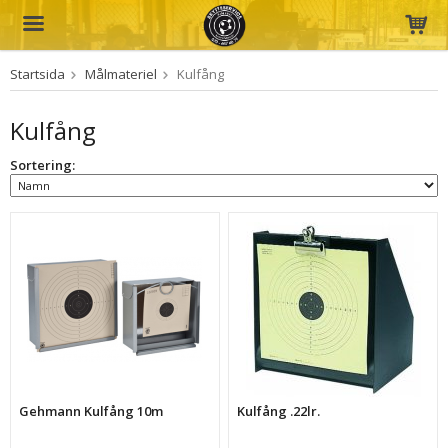
Startsida
Målmateriel
Kulfång
Produkten har blivit tillagd i varukorgen
Kulfång
Sortering:
Gehmann Kulfång 10m
Kulfång .22lr.