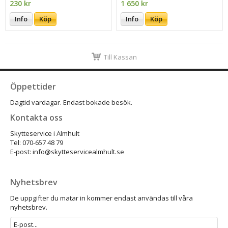
230 kr
1 650 kr
Info
Köp
Info
Köp
Till Kassan
Öppettider
Dagtid vardagar. Endast bokade besök.
Kontakta oss
Skytteservice i Älmhult
Tel: 070-657 48 79
E-post: info@skytteservicealmhult.se
Nyhetsbrev
De uppgifter du matar in kommer endast användas till våra
nyhetsbrev.