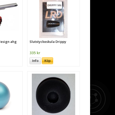
design ahg
Slutstyckeskula Drippy
335 kr
Info
Köp