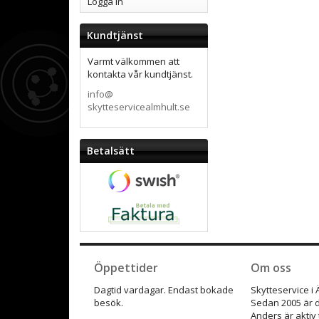
Logga in
Kundtjänst
Varmt välkommen att
kontakta vår kundtjänst.
info@
skytteservicealmhult.se
Betalsätt
Öppettider
Om oss
Dagtid vardagar. Endast bokade
Skytteservice i
besök.
Sedan 2005 är d
Anders är aktiv