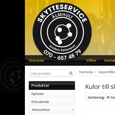
Startsida
Villkor
Konta
Startsida
Vapentillb
Kulor till 
Produkter
Nyheter
Sortering:
N
Erbudande
Ammunition