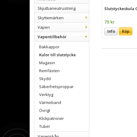
Skjutbaneutrustning
Slutstyckeskula
Skyttemärken
79 kr
Vapen
Info
Köp
Vapentillbehör
Bakkappor
Kulor till slutstycke
Magasin
Remfästen
Skydd
Säkerhetsproppar
Verktyg
Värmeband
Övrigt
Klickpatroner
Tuber
Vapenskåp