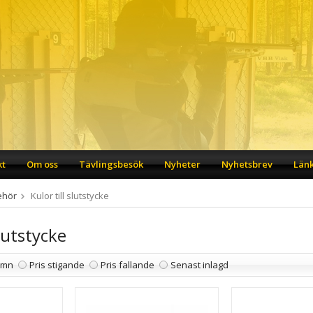
kt
Om oss
Tävlingsbesök
Nyheter
Nyhetsbrev
Län
ehör
Kulor till slutstycke
slutstycke
amn
Pris stigande
Pris fallande
Senast inlagd