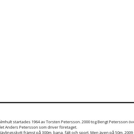
 Älmhult startades 1964 av Torsten Petersson. 2000 tog Bengt Petersson öve
et Anders Petersson som driver företaget.
 tävlingsskytt främst på 300m, bana, fält och sport. Men även på 50m. 200