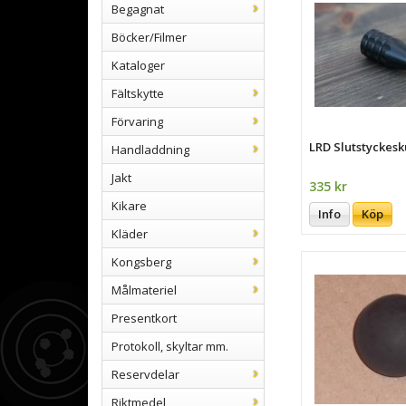
Begagnat
Böcker/Filmer
Kataloger
Fältskytte
Förvaring
LRD Slutstyckesk
Handladdning
Jakt
335 kr
Kikare
Info
Köp
Kläder
Kongsberg
Målmateriel
Presentkort
Protokoll, skyltar mm.
Reservdelar
Riktmedel