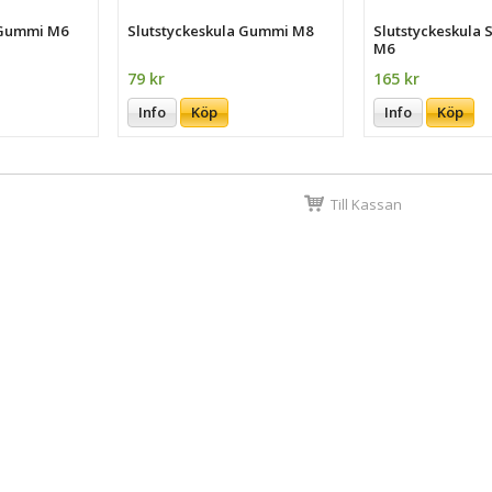
 Gummi M6
Slutstyckeskula Gummi M8
Slutstyckeskula 
M6
79 kr
165 kr
Info
Köp
Info
Köp
Till Kassan