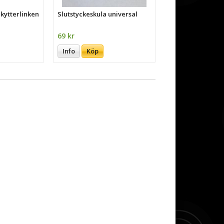
Skytterlinken
Slutstyckeskula universal
69 kr
Info
Köp