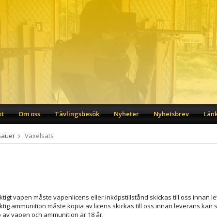
kt
Om oss
Tävlingsbesök
Nyheter
Nyhetsbrev
Län
Sauer
Växelsats
iktigt vapen måste vapenlicens eller inköpstillstånd skickas till oss innan 
iktig ammunition måste kopia av licens skickas till oss innan leverans kan 
p av vapen och ammunition är 18 år.