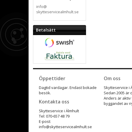
info@
skytteservicealmhult.se
Betalsätt
Öppettider
Om oss
Dagtid vardagar. Endast bokade
Skytteservice i
besök.
Sedan 2005 är d
Anders är aktiv
Kontakta oss
byggandet av ny
Skytteservice i Älmhult
Tel: 070-657 48 79
E-post:
info@skytteservicealmhult.se