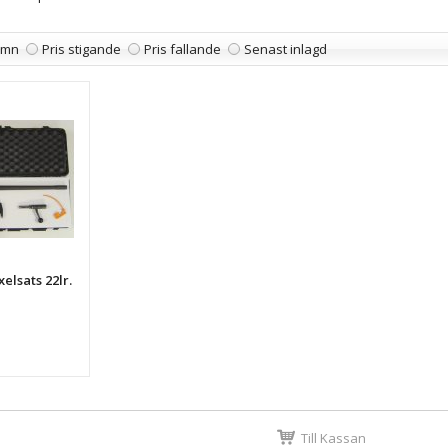
amn
Pris stigande
Pris fallande
Senast inlagd
elsats 22lr.
Till Kassan