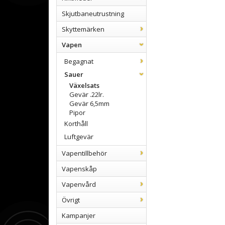
Skjutbaneutrustning
Skyttemärken
Vapen
Begagnat
Sauer
Växelsats
Gevär .22lr.
Gevär 6,5mm
Pipor
Korthåll
Luftgevär
Vapentillbehör
Vapenskåp
Vapenvård
Övrigt
Kampanjer