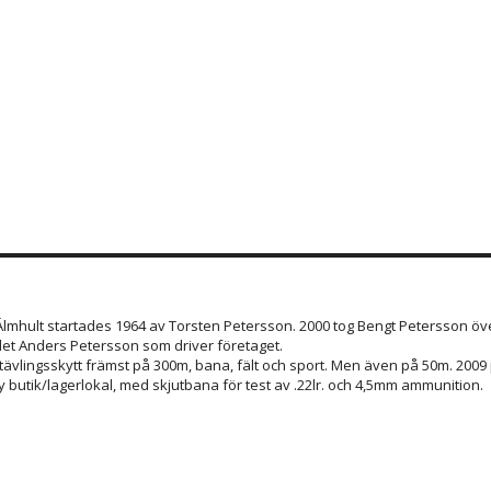
 Älmhult startades 1964 av Torsten Petersson. 2000 tog Bengt Petersson öve
et Anders Petersson som driver företaget.
 tävlingsskytt främst på 300m, bana, fält och sport. Men även på 50m. 200
 butik/lagerlokal, med skjutbana för test av .22lr. och 4,5mm ammunition.