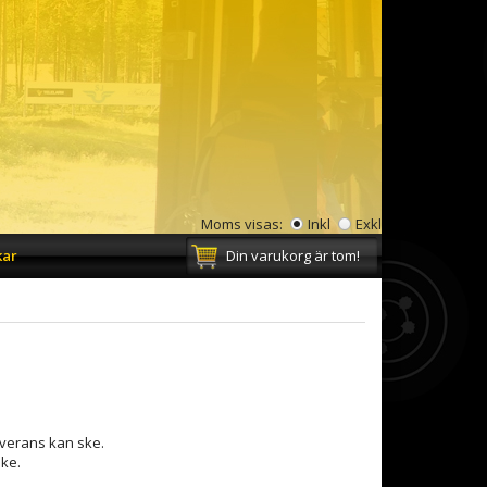
Moms visas:
Inkl
Exkl
kar
Din varukorg är tom!
leverans kan ske.
ske.