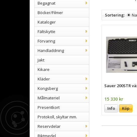
Begagnat
Böcker/Filmer
Sortering:
N
Kataloger
Fältskytte
Förvaring
Handladdning
Jakt
Kikare
Kläder
Sauer 200STR väx
Kongsberg
Målmateriel
15 330 kr
Presentkort
Info
Köp
Protokoll, skyltar mm.
Reservdelar
Riktmedel