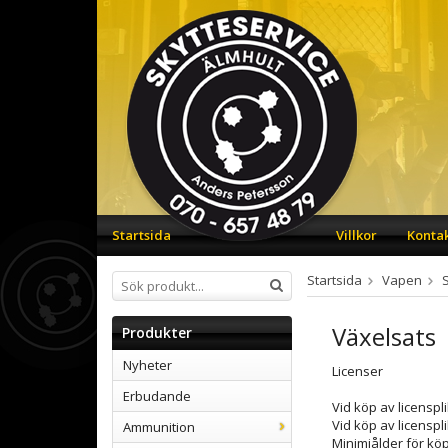
Startsida
Villkor
Konta
Startsida
Vapen
Växelsats
Produkter
Nyheter
Licenser
Erbudande
Vid köp av licenspl
Vid köp av licenspl
Ammunition
Minimiålder för kö