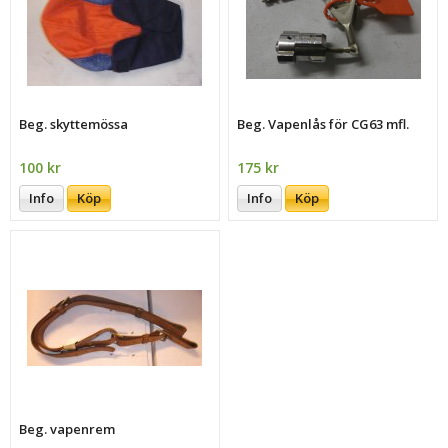
Beg. skyttemössa
Beg. Vapenlås för CG63 mfl.
100 kr
175 kr
Info
Köp
Info
Köp
Beg. vapenrem