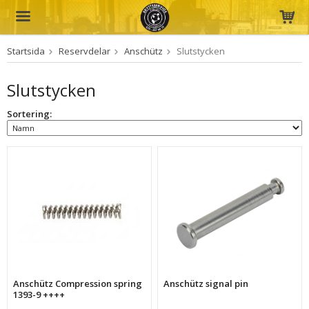
Startsida
Reservdelar
Anschütz
Slutstycken
Produkten har blivit tillagd i varukorgen
Slutstycken
Sortering:
Anschütz Compression spring
Anschütz signal pin
1393-9 ++++