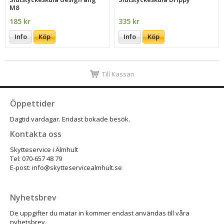
M8
185 kr
335 kr
Info
Köp
Info
Köp
Till Kassan
Öppettider
Dagtid vardagar. Endast bokade besök.
Kontakta oss
Skytteservice i Älmhult
Tel: 070-657 48 79
E-post: info@skytteservicealmhult.se
Nyhetsbrev
De uppgifter du matar in kommer endast användas till våra
nyhetsbrev.