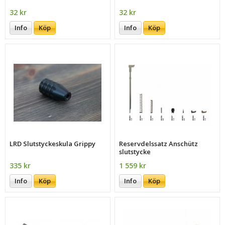
32 kr
32 kr
Info
Köp
Info
Köp
LRD Slutstyckeskula Grippy
Reservdelssatz Anschütz
slutstycke
335 kr
1 559 kr
Info
Köp
Info
Köp