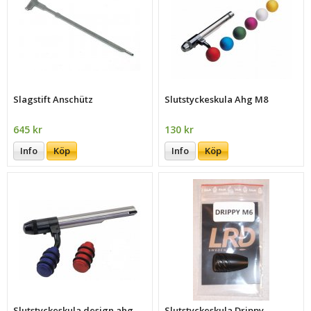
Slagstift Anschütz
Slutstyckeskula Ahg M8
645 kr
130 kr
Info
Köp
Info
Köp
Slutstyckeskula design ahg
Slutstyckeskula Drippy