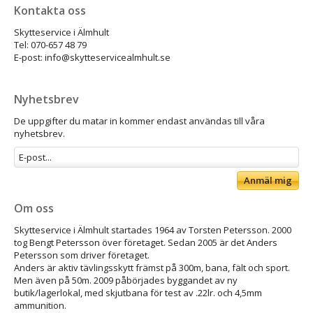
Kontakta oss
Skytteservice i Älmhult
Tel: 070-657 48 79
E-post: info@skytteservicealmhult.se
Nyhetsbrev
De uppgifter du matar in kommer endast användas till våra
nyhetsbrev.
Anmäl mig
Om oss
Skytteservice i Älmhult startades 1964 av Torsten Petersson. 2000
tog Bengt Petersson över företaget. Sedan 2005 är det Anders
Petersson som driver företaget.
Anders är aktiv tävlingsskytt främst på 300m, bana, fält och sport.
Men även på 50m. 2009 påbörjades byggandet av ny
butik/lagerlokal, med skjutbana för test av .22lr. och 4,5mm
ammunition.