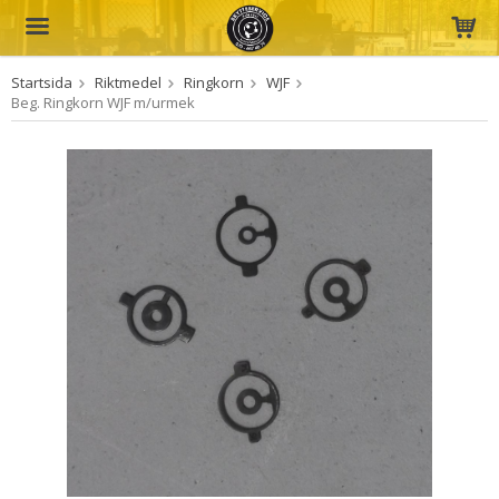
Startsida
Riktmedel
Ringkorn
WJF
Produkten har blivit tillagd i varukorgen
Beg. Ringkorn WJF m/urmek