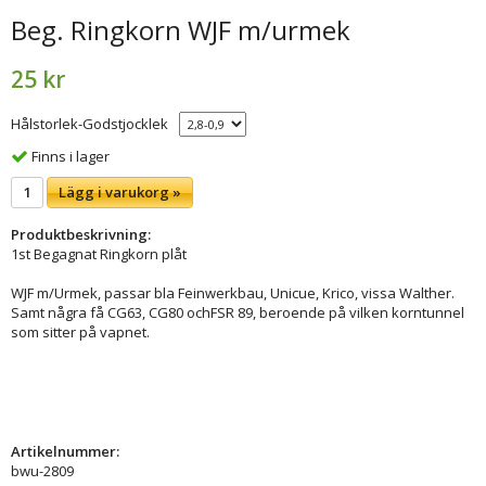
Beg. Ringkorn WJF m/urmek
25 kr
Hålstorlek-Godstjocklek
Finns i lager
Lägg i varukorg »
Produktbeskrivning:
1st Begagnat Ringkorn plåt
WJF m/Urmek, passar bla Feinwerkbau, Unicue, Krico, vissa Walther.
Samt några få CG63, CG80 ochFSR 89, beroende på vilken korntunnel
som sitter på vapnet.
Artikelnummer:
bwu-2809