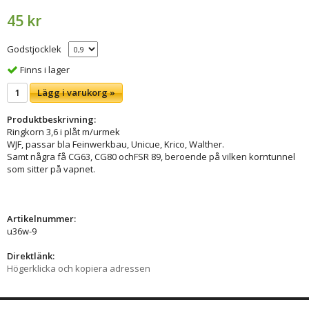
45 kr
Godstjocklek
Finns i lager
Lägg i varukorg »
Produktbeskrivning:
Ringkorn 3,6 i plåt m/urmek
WJF, passar bla Feinwerkbau, Unicue, Krico, Walther.
Samt några få CG63, CG80 ochFSR 89, beroende på vilken korntunnel
som sitter på vapnet.
Artikelnummer:
u36w-9
Direktlänk:
Högerklicka och kopiera adressen