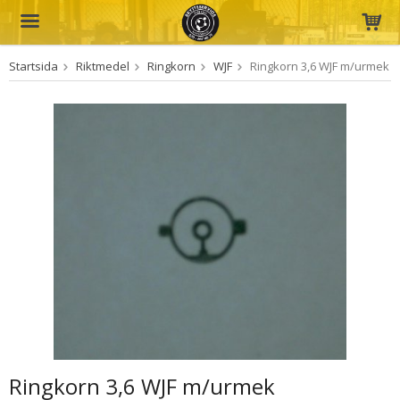
Startsida
Riktmedel
Ringkorn
WJF
Ringkorn 3,6 WJF m/urmek
Produkten har blivit tillagd i varukorgen
Ringkorn 3,6 WJF m/urmek