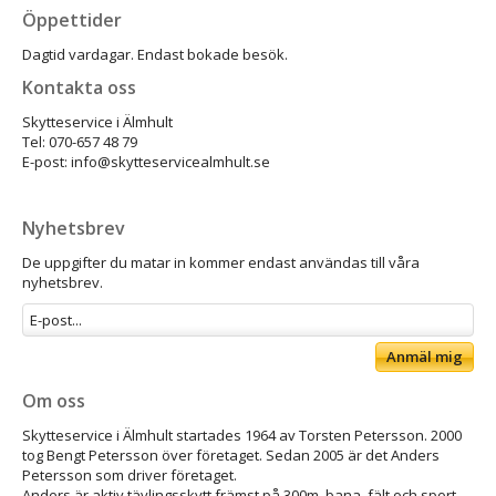
Öppettider
Dagtid vardagar. Endast bokade besök.
Kontakta oss
Skytteservice i Älmhult
Tel: 070-657 48 79
E-post: info@skytteservicealmhult.se
Nyhetsbrev
De uppgifter du matar in kommer endast användas till våra
nyhetsbrev.
Anmäl mig
Om oss
Skytteservice i Älmhult startades 1964 av Torsten Petersson. 2000
tog Bengt Petersson över företaget. Sedan 2005 är det Anders
Petersson som driver företaget.
Anders är aktiv tävlingsskytt främst på 300m, bana, fält och sport.