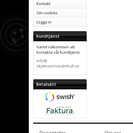
Kontakt
Om cookies
Logga in
Kundtjänst
Varmt välkommen att
kontakta vår kundtjänst.
info@
skytteservicealmhult.se
Betalsätt
Öppettider
Om oss