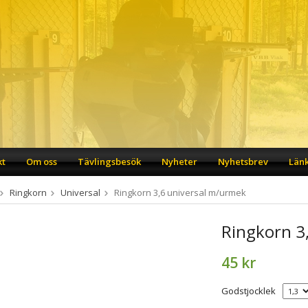
kt
Om oss
Tävlingsbesök
Nyheter
Nyhetsbrev
Län
Ringkorn
Universal
Ringkorn 3,6 universal m/urmek
Ringkorn 3
45 kr
Godstjocklek