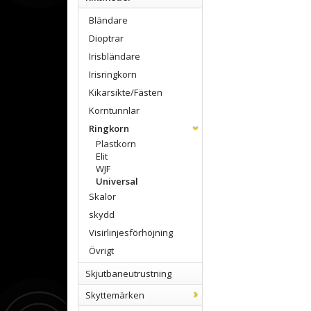
Bländare
Dioptrar
Irisbländare
Irisringkorn
Kikarsikte/Fästen
Korntunnlar
Ringkorn
Plastkorn
Elit
WJF
Universal
Skalor
skydd
Visirlinjesförhöjning
Övrigt
Skjutbaneutrustning
Skyttemärken