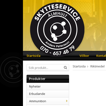
Startsida
Villkor
Konta
Startsida
Riktmedel
Produkter
Nyheter
Erbudande
Ammunition