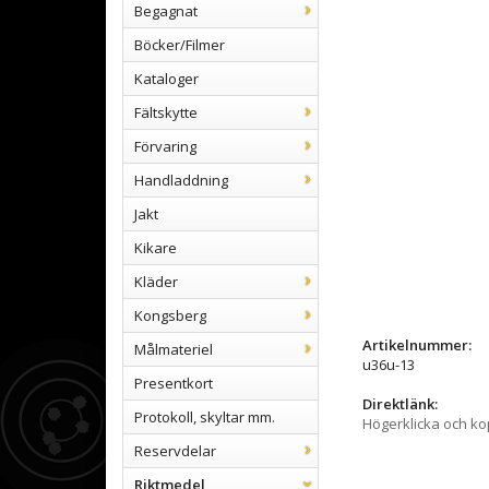
Begagnat
Böcker/Filmer
Kataloger
Fältskytte
Förvaring
Handladdning
Jakt
Kikare
Kläder
Kongsberg
Artikelnummer:
Målmateriel
u36u-13
Presentkort
Direktlänk:
Protokoll, skyltar mm.
Högerklicka och k
Reservdelar
Riktmedel