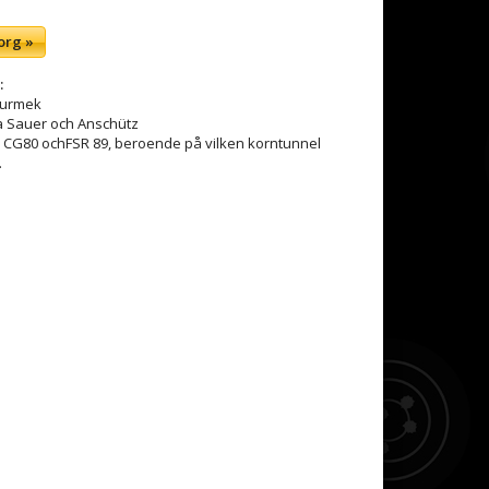
org »
:
m/urmek
a Sauer och Anschütz
, CG80 ochFSR 89, beroende på vilken korntunnel
.