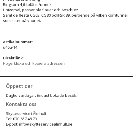
Ringkorn 4,6 i plåt m/urmek
Universal, passar bla Sauer och Anschütz
Samt de flesta CG63, CG80 ochFSR 89, beroende på vilken korntunnel
som sitter på vapnet.
Artikelnummer:
u46u-14
Direktlänk:
Högerklicka och kopiera adressen
Öppettider
Dagtid vardagar. Endast bokade besök.
Kontakta oss
Skytteservice i Älmhult
Tel: 070-657 48 79
E-post: info@skytteservicealmhult.se