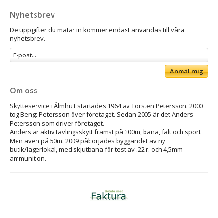
Nyhetsbrev
De uppgifter du matar in kommer endast användas till våra
nyhetsbrev.
Anmäl mig
Om oss
Skytteservice i Älmhult startades 1964 av Torsten Petersson. 2000
tog Bengt Petersson över företaget. Sedan 2005 är det Anders
Petersson som driver företaget.
Anders är aktiv tävlingsskytt främst på 300m, bana, fält och sport.
Men även på 50m. 2009 påbörjades byggandet av ny
butik/lagerlokal, med skjutbana för test av .22lr. och 4,5mm
ammunition.