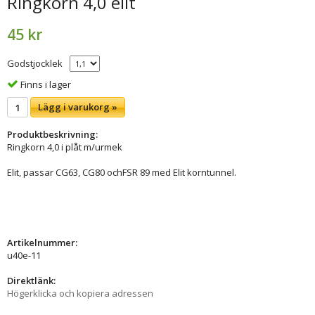
Ringkorn 4,0 elit
45 kr
Godstjocklek
Finns i lager
Lägg i varukorg »
Produktbeskrivning:
Ringkorn 4,0 i plåt m/urmek
Elit, passar CG63, CG80 ochFSR 89 med Elit korntunnel.
Artikelnummer:
u40e-11
Direktlänk:
Högerklicka och kopiera adressen