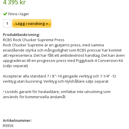
4 395 kr
Finns i lager
Lägg i varukorg »
Produktbeskrivning:
RCBS Rock Chucker Supreme Press
Rock Chucker Supreme är en gjutjärns press, med samma
enastående styrka och mångsidighet som RCBS pressar har kommit
att representera. Det har fått ett ambidextriöst handtag. Det kan även
uppgraderas till en progressiv press med Piggyback-4 Conversion Kit
(säljs separat).
Accepterar alla standard 7 / 8 ”-14 gängade verktyg och 1-1/4” -12
verktyg utan bussning. Verktyg och Hylshållare säljs separat.
• Livstids garanti för healaddare, omfattar inte utrustning som
används för kommersiella ändamål
Artikelnummer:
R9356