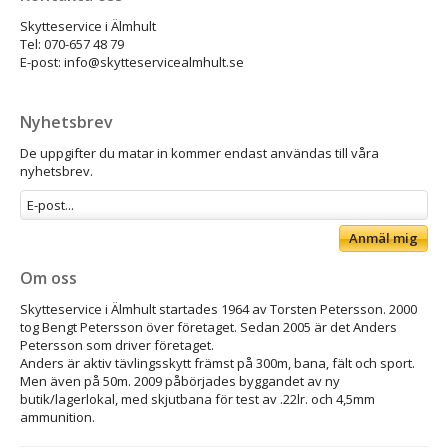
Skytteservice i Älmhult
Tel: 070-657 48 79
E-post: info@skytteservicealmhult.se
Nyhetsbrev
De uppgifter du matar in kommer endast användas till våra
nyhetsbrev.
Anmäl mig
Om oss
Skytteservice i Älmhult startades 1964 av Torsten Petersson. 2000
tog Bengt Petersson över företaget. Sedan 2005 är det Anders
Petersson som driver företaget.
Anders är aktiv tävlingsskytt främst på 300m, bana, fält och sport.
Men även på 50m. 2009 påbörjades byggandet av ny
butik/lagerlokal, med skjutbana för test av .22lr. och 4,5mm
ammunition.