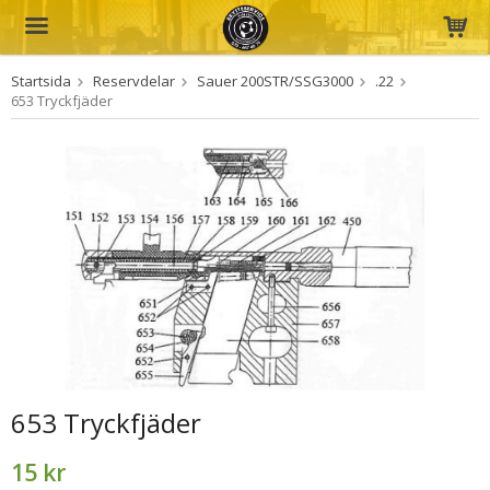
Startsida
Reservdelar
Sauer 200STR/SSG3000
.22
Produkten har blivit tillagd i varukorgen
653 Tryckfjäder
653 Tryckfjäder
15 kr