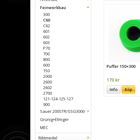
Feinwerkbau
300
C60
C62
601
602
603
P70
700
800
600
Puffer 150+300
150
2000
170 kr
2600
2602
Info
Köp
2700
121-124-125-127
900
Sauer 200STR/SSG3000
Grünig+Elmiger
MEC
Riktmedel