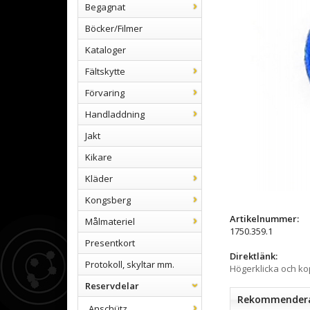
Begagnat
Böcker/Filmer
Kataloger
Fältskytte
Förvaring
Handladdning
Jakt
Kikare
Kläder
Kongsberg
Artikelnummer:
Målmateriel
1750.359.1
Presentkort
Direktlänk:
Protokoll, skyltar mm.
Högerklicka och k
Reservdelar
Rekommenderad
Anschütz