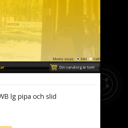
Moms visas:
Inkl
Exkl
kar
Din varukorg är tom!
B lg pipa och slid