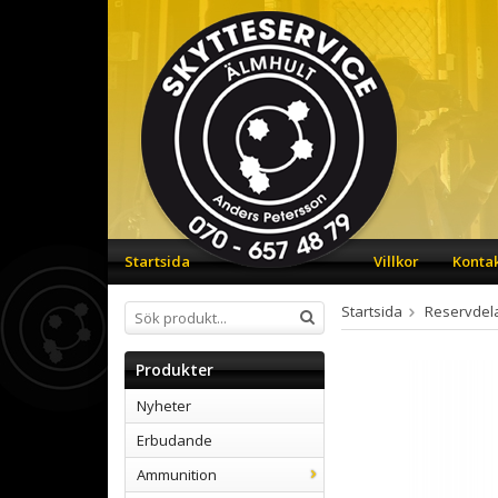
Startsida
Villkor
Konta
Startsida
Reservdel
Produkter
Nyheter
Erbudande
Ammunition