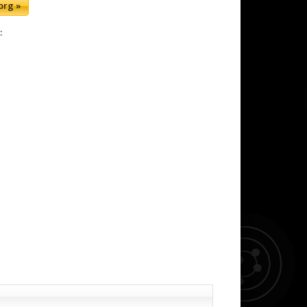
org »
: