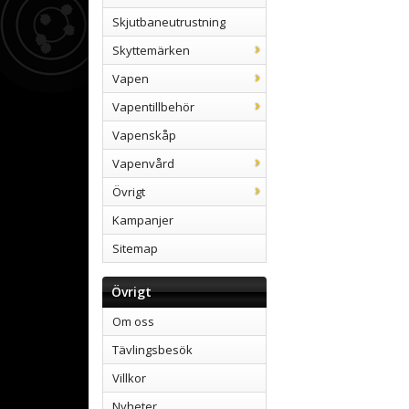
Skjutbaneutrustning
Skyttemärken
Vapen
Vapentillbehör
Vapenskåp
Vapenvård
Övrigt
Kampanjer
Sitemap
Övrigt
Om oss
Tävlingsbesök
Villkor
Nyheter