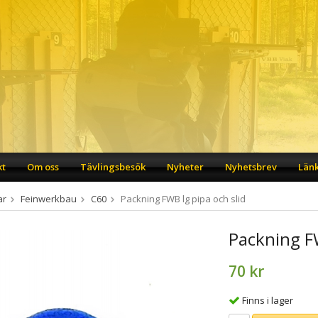
kt
Om oss
Tävlingsbesök
Nyheter
Nyhetsbrev
Län
ar
Feinwerkbau
C60
Packning FWB lg pipa och slid
Packning FW
70 kr
Finns i lager