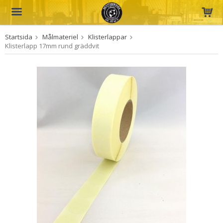
Startsida
Målmateriel
Klisterlappar
Produkten har blivit tillagd i varukorgen
Klisterlapp 17mm rund gräddvit