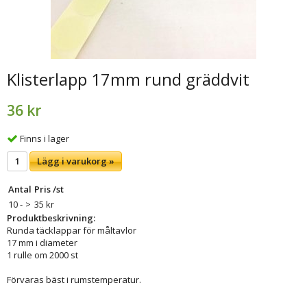
Klisterlapp 17mm rund gräddvit
36 kr
Finns i lager
Lägg i varukorg »
Antal
Pris /st
10 -
>
35 kr
Produktbeskrivning:
Runda täcklappar för måltavlor
17 mm i diameter
1 rulle om 2000 st
Förvaras bäst i rumstemperatur.