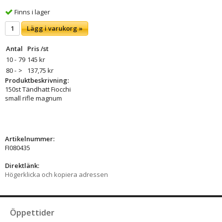
Finns i lager
Lägg i varukorg »
Antal
Pris /st
10 -
79
145 kr
80 -
>
137,75 kr
Produktbeskrivning:
150st Tändhatt Fiocchi
small rifle magnum
Artikelnummer:
FI080435
Direktlänk:
Högerklicka och kopiera adressen
Öppettider