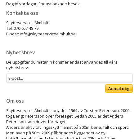
Dagtid vardagar. Endast bokade besök.
Kontakta oss
Skytteservice i Älmhult
Tel: 070-657 48 79
E-post: info@skytteservicealmhult.se
Nyhetsbrev
De uppgifter du matar in kommer endast användas till våra
nyhetsbrev.
Anmäl mig
Om oss
Skytteservice i Älmhult startades 1964 av Torsten Petersson. 2000
tog Bengt Petersson över företaget. Sedan 2005 är det Anders
Petersson som driver företaget.
Anders är aktiv tävlingsskytt främst på 300m, bana, fält och sport.
Men även på 50m. 2009 påbörjades byggandet av ny
butik/lagerlokal, med skjutbana för test av .22lr. och 4,5mm