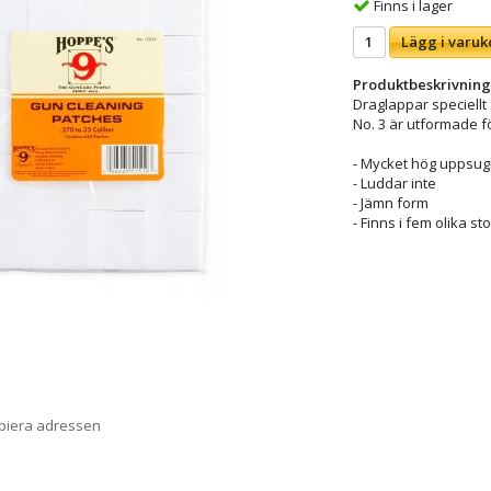
Finns i lager
Lägg i varuk
Produktbeskrivning
Draglappar speciellt
No. 3 är utformade för 
- Mycket hög uppsug
- Luddar inte
- Jämn form
- Finns i fem olika st
opiera adressen