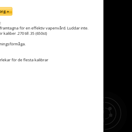
org »
:
 framtagna för en effektiv vapenvård. Luddar inte.
kaliber .270 till .35 (650st)
ningsförmåga.
orlekar för de flesta kalibrar