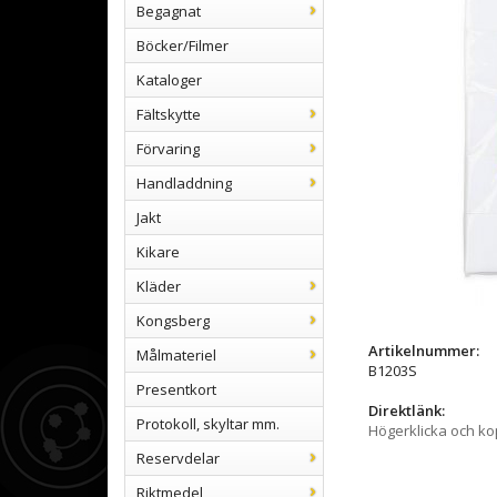
Begagnat
Böcker/Filmer
Kataloger
Fältskytte
Förvaring
Handladdning
Jakt
Kikare
Kläder
Kongsberg
Artikelnummer:
Målmateriel
B1203S
Presentkort
Direktlänk:
Protokoll, skyltar mm.
Högerklicka och k
Reservdelar
Riktmedel