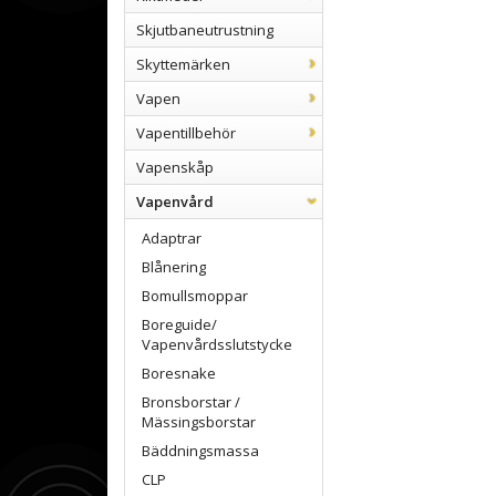
Skjutbaneutrustning
Skyttemärken
Vapen
Vapentillbehör
Vapenskåp
Vapenvård
Adaptrar
Blånering
Bomullsmoppar
Boreguide/
Vapenvårdsslutstycke
Boresnake
Bronsborstar /
Mässingsborstar
Bäddningsmassa
CLP