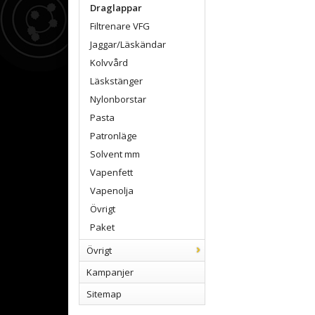
Draglappar
Filtrenare VFG
Jaggar/Läskändar
Kolvvård
Läskstänger
Nylonborstar
Pasta
Patronläge
Solvent mm
Vapenfett
Vapenolja
Övrigt
Paket
Övrigt
Kampanjer
Sitemap