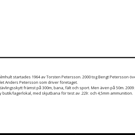
 Älmhult startades 1964 av Torsten Petersson. 2000 tog Bengt Petersson öve
et Anders Petersson som driver företaget.
 tävlingsskytt främst på 300m, bana, fält och sport. Men även på 50m. 200
 butik/lagerlokal, med skjutbana för test av .22lr. och 4,5mm ammunition.