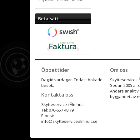
Betalsätt
Öppettider
Om oss
Dagtid vardagar. Endast bokade
Skytteservice i
besök.
Sedan 2005 är d
Anders är aktiv
Kontakta oss
byggandet av ny
Skytteservice i Älmhult
Tel: 070-657 48 79
E-post:
info@skytteservicealmhult.se