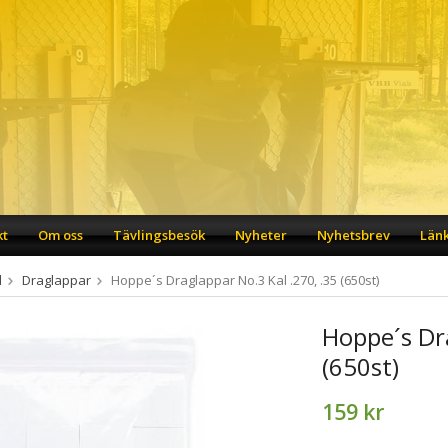
kt
Om oss
Tävlingsbesök
Nyheter
Nyhetsbrev
Län
d
Draglappar
Hoppe´s Draglappar No.3 Kal .270, .35 (650st)
Hoppe´s Dra
(650st)
159 kr