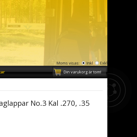
Moms visas:
Inkl
Exkl
kar
Din varukorg är tom!
glappar No.3 Kal .270, .35