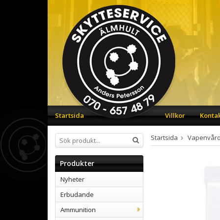
Startsida
Villkor
Konta
Startsida
Vapenvår
Produkter
Nyheter
Erbudande
Ammunition