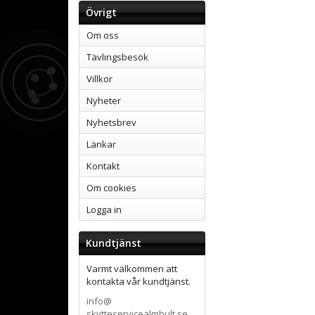
Övrigt
Om oss
Tävlingsbesök
Villkor
Nyheter
Nyhetsbrev
Länkar
Kontakt
Om cookies
Logga in
Kundtjänst
Varmt välkommen att
kontakta vår kundtjänst.
info@
skytteservicealmhult.se