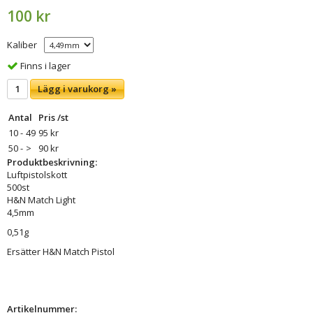
100 kr
Kaliber
Finns i lager
Lägg i varukorg »
Antal
Pris /st
10 -
49
95 kr
50 -
>
90 kr
Produktbeskrivning:
Luftpistolskott
500st
H&N Match Light
4,5mm
0,51g
Ersätter H&N Match Pistol
Artikelnummer: