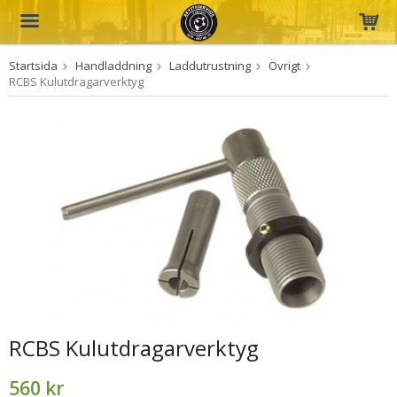
Startsida
Handladdning
Laddutrustning
Övrigt
Produkten har blivit tillagd i varukorgen
RCBS Kulutdragarverktyg
RCBS Kulutdragarverktyg
560 kr