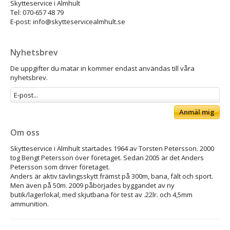
Skytteservice i Älmhult
Tel: 070-657 48 79
E-post: info@skytteservicealmhult.se
Nyhetsbrev
De uppgifter du matar in kommer endast användas till våra
nyhetsbrev.
Anmäl mig
Om oss
Skytteservice i Älmhult startades 1964 av Torsten Petersson. 2000
tog Bengt Petersson över företaget. Sedan 2005 är det Anders
Petersson som driver företaget.
Anders är aktiv tävlingsskytt främst på 300m, bana, fält och sport.
Men även på 50m. 2009 påbörjades byggandet av ny
butik/lagerlokal, med skjutbana för test av .22lr. och 4,5mm
ammunition.