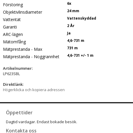
6x
Förstoring
24 mm
Objektivlinsdiameter
Vattenskyddad
Vattentät
2 År
Garanti
Ja
ARC-lägen
4,6-731 m
Mätomfång
731 m
Mätprestanda - Max
4,6-731 +/- 1 m
Mätprestanda - Noggrannhet
Artikelnummer:
LP623SBL
Direktlänk:
Högerklicka och kopiera adressen
Öppettider
Dagtid vardagar. Endast bokade besök.
Kontakta oss