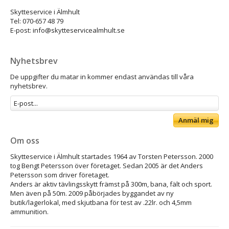
Skytteservice i Älmhult
Tel: 070-657 48 79
E-post: info@skytteservicealmhult.se
Nyhetsbrev
De uppgifter du matar in kommer endast användas till våra
nyhetsbrev.
Anmäl mig
Om oss
Skytteservice i Älmhult startades 1964 av Torsten Petersson. 2000
tog Bengt Petersson över företaget. Sedan 2005 är det Anders
Petersson som driver företaget.
Anders är aktiv tävlingsskytt främst på 300m, bana, fält och sport.
Men även på 50m. 2009 påbörjades byggandet av ny
butik/lagerlokal, med skjutbana för test av .22lr. och 4,5mm
ammunition.