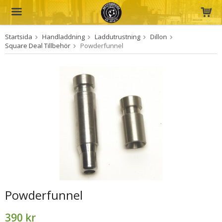
Startsida
Handladdning
Laddutrustning
Dillon
Produkten har blivit tillagd i varukorgen
Square Deal Tillbehör
Powderfunnel
Powderfunnel
390 kr