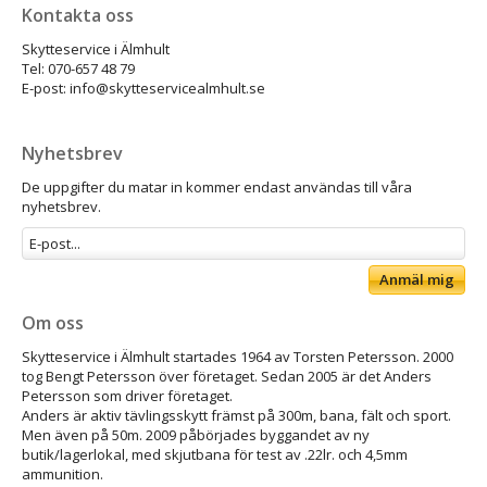
Kontakta oss
Skytteservice i Älmhult
Tel: 070-657 48 79
E-post: info@skytteservicealmhult.se
Nyhetsbrev
De uppgifter du matar in kommer endast användas till våra
nyhetsbrev.
Anmäl mig
Om oss
Skytteservice i Älmhult startades 1964 av Torsten Petersson. 2000
tog Bengt Petersson över företaget. Sedan 2005 är det Anders
Petersson som driver företaget.
Anders är aktiv tävlingsskytt främst på 300m, bana, fält och sport.
Men även på 50m. 2009 påbörjades byggandet av ny
butik/lagerlokal, med skjutbana för test av .22lr. och 4,5mm
ammunition.