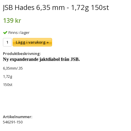
JSB Hades 6,35 mm - 1,72g 150st
139 kr
Finns i lager
Lägg i varukorg »
Produktbeskrivning:
Ny expanderande jaktdiabol från JSB.
6,35mm/.35
1,72g
150st
Artikelnummer:
546291-150