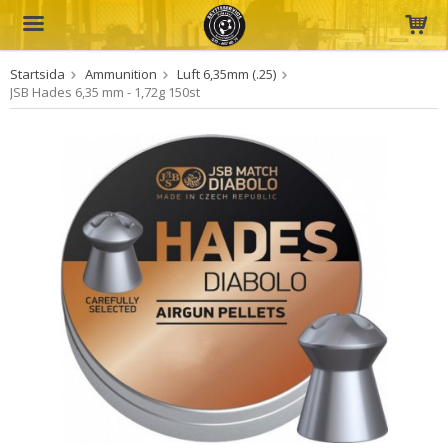
Startsida
Ammunition
Luft 6,35mm (.25)
Produkten har blivit tillagd i varukorgen
JSB Hades 6,35 mm - 1,72g 150st