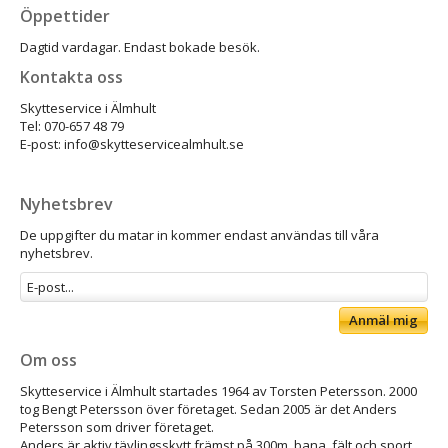
Öppettider
Dagtid vardagar. Endast bokade besök.
Kontakta oss
Skytteservice i Älmhult
Tel: 070-657 48 79
E-post: info@skytteservicealmhult.se
Nyhetsbrev
De uppgifter du matar in kommer endast användas till våra
nyhetsbrev.
Anmäl mig
Om oss
Skytteservice i Älmhult startades 1964 av Torsten Petersson. 2000
tog Bengt Petersson över företaget. Sedan 2005 är det Anders
Petersson som driver företaget.
Anders är aktiv tävlingsskytt främst på 300m, bana, fält och sport.