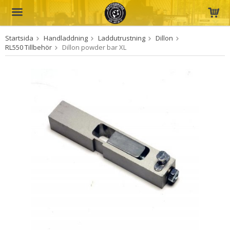
Startsida
Handladdning
Laddutrustning
Dillon
Produkten har blivit tillagd i varukorgen
RL550 Tillbehör
Dillon powder bar XL