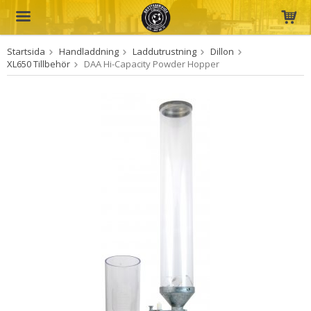
Startsida
Handladdning
Laddutrustning
Dillon
Produkten har blivit tillagd i varukorgen
XL650 Tillbehör
DAA Hi-Capacity Powder Hopper