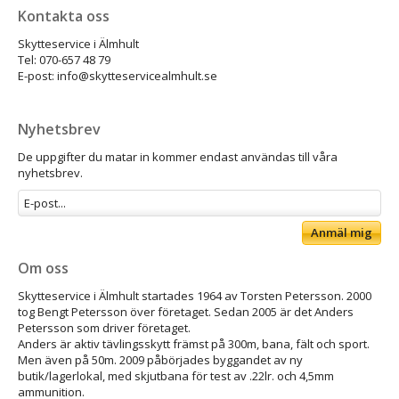
Kontakta oss
Skytteservice i Älmhult
Tel: 070-657 48 79
E-post: info@skytteservicealmhult.se
Nyhetsbrev
De uppgifter du matar in kommer endast användas till våra
nyhetsbrev.
Anmäl mig
Om oss
Skytteservice i Älmhult startades 1964 av Torsten Petersson. 2000
tog Bengt Petersson över företaget. Sedan 2005 är det Anders
Petersson som driver företaget.
Anders är aktiv tävlingsskytt främst på 300m, bana, fält och sport.
Men även på 50m. 2009 påbörjades byggandet av ny
butik/lagerlokal, med skjutbana för test av .22lr. och 4,5mm
ammunition.