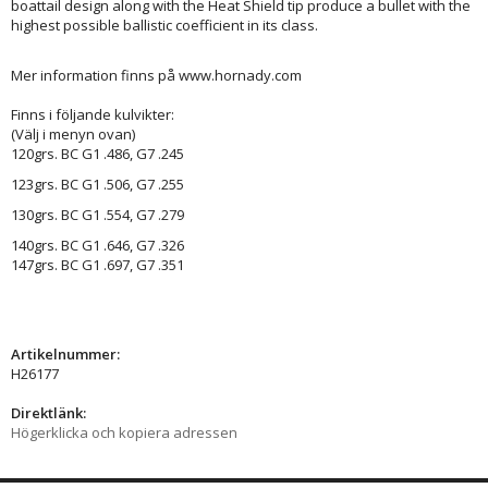
boattail design along with the Heat Shield tip produce a bullet with the
highest possible ballistic coefficient in its class.
Mer information finns på www.hornady.com
Finns i följande kulvikter:
(Välj i menyn ovan)
120grs. BC G1 .486, G7 .245
123grs. BC G1 .506, G7 .255
130grs. BC G1 .554, G7 .279
140grs. BC G1 .646, G7 .326
147grs. BC G1 .697, G7 .351
Artikelnummer:
H26177
Direktlänk:
Högerklicka och kopiera adressen