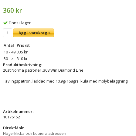
360 kr
Finns i lager
Lägg i varukorg »
Antal
Pris /st
10 -
49
335 kr
50 -
>
310 kr
Produktbeskrivning:
20st Norma patroner .308 Win Diamond Line
Tävlingspatron, laddad med 10,9g/168grs. kula med molybeläggning.
Artikelnummer:
10176152
Direktlänk:
Högerklicka och kopiera adressen