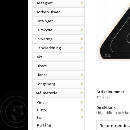
Begagnat
Böcker/Filmer
Kataloger
Fältskytte
Förvaring
Handladdning
Jakt
Kikare
Kläder
Kongsberg
Artikelnummer:
Målmateriel
155232
Gevär
Direktlänk:
Pistol
Högerklicka och k
Luft
Kulfång
Rekommenderad