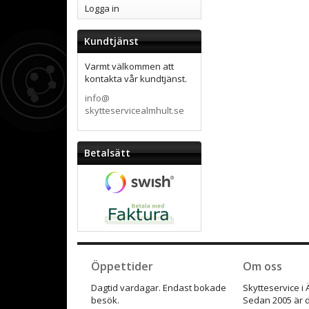
Logga in
Kundtjänst
Varmt välkommen att
kontakta vår kundtjänst.
info@
skytteservicealmhult.se
Betalsätt
Öppettider
Om oss
Dagtid vardagar. Endast bokade
Skytteservice i
besök.
Sedan 2005 är d