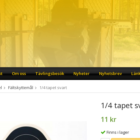
kt
Om oss
Tävlingsbesök
Nyheter
Nyhetsbrev
Län
l
Fältskyttemål
1/4 tapet svart
1/4 tapet s
11 kr
Finns i lager