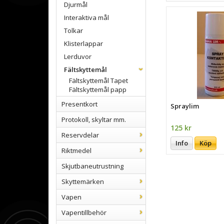
Djurmål
Interaktiva mål
Tolkar
Klisterlappar
Lerduvor
Fältskyttemål
Fältskyttemål Tapet
Fältskyttemål papp
Presentkort
Spraylim
Protokoll, skyltar mm.
125 kr
Reservdelar
Info
Köp
Riktmedel
Skjutbaneutrustning
Skyttemärken
Vapen
Vapentillbehör