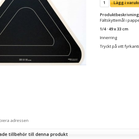
Lägg i varuk
Produktbeskrivning
Fältskyttemål i papp
1/4 · 49 x 33 cm
Innerring
Tryckt på vitt fyrkan
opiera adressen
e tillbehör till denna produkt