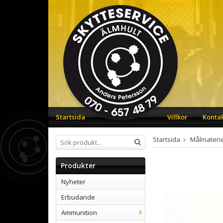
Startsida
Villkor
Konta
Startsida
Målmaterie
Produkter
Nyheter
Erbudande
Ammunition