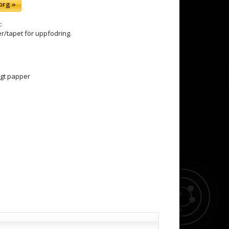
org »
:
er/tapet för uppfodring.
tigt papper