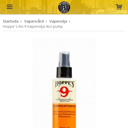
Startsida
Vapenvård
Vapenolja
Produkten har blivit tillagd i varukorgen
Hoppe´s No.9 Vapenolja 4oz pump