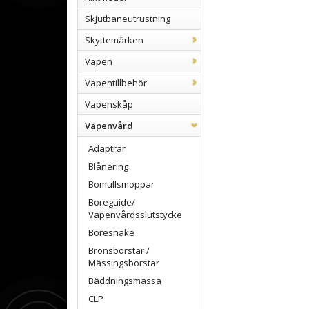
Skjutbaneutrustning
Skyttemärken
Vapen
Vapentillbehör
Vapenskåp
Vapenvård
Adaptrar
Blånering
Bomullsmoppar
Boreguide/
Vapenvårdsslutstycke
Boresnake
Bronsborstar /
Mässingsborstar
Bäddningsmassa
CLP