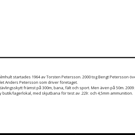
 Älmhult startades 1964 av Torsten Petersson. 2000 tog Bengt Petersson öve
et Anders Petersson som driver företaget.
 tävlingsskytt främst på 300m, bana, fält och sport. Men även på 50m. 200
 butik/lagerlokal, med skjutbana för test av .22lr. och 4,5mm ammunition.