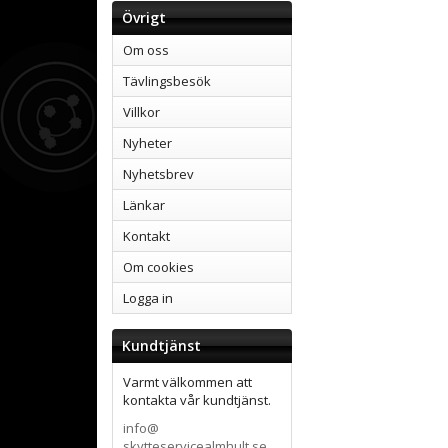
Övrigt
Om oss
Tävlingsbesök
Villkor
Nyheter
Nyhetsbrev
Länkar
Kontakt
Om cookies
Logga in
Kundtjänst
Varmt välkommen att
kontakta vår kundtjänst.
info@
skytteservicealmhult.se