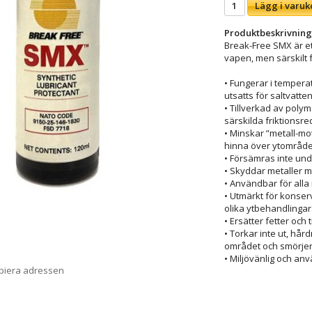
Lägg i varuk
Produktbeskrivning
Break-Free SMX är et
vapen, men särskilt
• Fungerar i tempera
utsatts för saltvatte
• Tillverkad av polym
särskilda friktionsre
• Minskar ”metall-mo
hinna över ytområde
• Försämras inte und
• Skyddar metaller 
• Användbar för alla 
• Utmärkt för konse
olika ytbehandlingar
• Ersätter fetter och
• Torkar inte ut, hår
området och smörjer
• Miljövänlig och an
opiera adressen