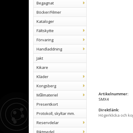
Begagnat
Böcker/Filmer
Kataloger
Fältskytte
Förvaring
Handladdning
Jakt
Kikare
Kläder
Kongsberg
Artikelnummer:
Målmateriel
SMX4
Presentkort
Direktlänk:
Protokoll, skyltar mm.
Högerklicka och k
Reservdelar
Riktmedel