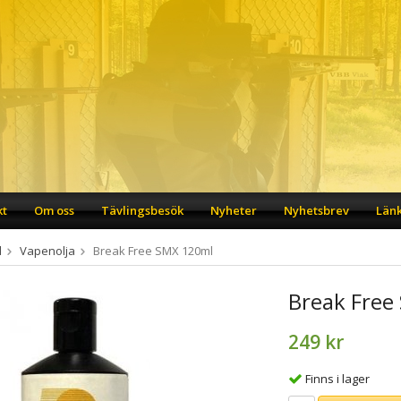
kt
Om oss
Tävlingsbesök
Nyheter
Nyhetsbrev
Län
d
Vapenolja
Break Free SMX 120ml
Break Free
249 kr
Finns i lager