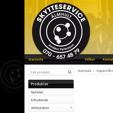
Startsida
Villkor
Konta
Startsida
Vapenvår
Produkter
Nyheter
Erbudande
Ammunition