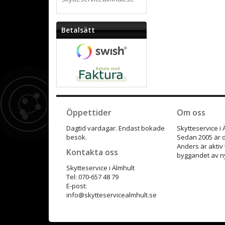
Betalsätt
Öppettider
Om oss
Dagtid vardagar. Endast bokade
Skytteservice i
besök.
Sedan 2005 är d
Anders är aktiv
Kontakta oss
byggandet av ny
Skytteservice i Älmhult
Tel: 070-657 48 79
E-post:
info@skytteservicealmhult.se