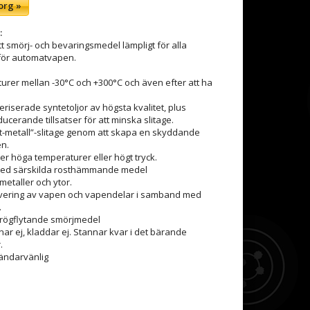
org »
:
t smörj- och bevaringsmedel lämpligt för alla
 för automatvapen.
turer mellan -30°C och +300°C och även efter att ha
n
eriserade syntetoljor av högsta kvalitet, plus
ducerande tillsatser för att minska slitage.
t-metall”-slitage genom att skapa en skyddande
n.
er höga temperaturer eller högt tryck.
med särskilda rosthämmande medel
metaller och ytor.
rvering av vapen och vapendelar i samband med
.
 trögflytande smörjmedel
dnar ej, kladdar ej. Stannar kvar i det bärande
.
vändarvänlig