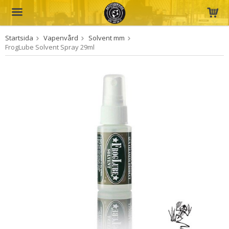
Startsida
Vapenvård
Solvent mm
Produkten har blivit tillagd i varukorgen
FrogLube Solvent Spray 29ml