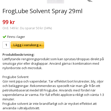
FrogLube Solvent Spray 29ml
99 kr
Ord. 149 kr. Du sparar 50 kr (34%)
Finns i lager
Lägg i varukorg »
Produktbeskrivning:
Lättflytande rengöringsprodukt som kan sprutas/droppas direkt på
smutsiga ytor eller draglappar. Använd gärna i kombination med
nylonborste och microduk.
FrogLube Solvent
Gör rent pipa och vapendelar. Tar effektivt bort krutrester, bly, oljor
och beläggningar. Rekommenderas speciellt när man går från ett
petroliumbaserat medel till FrogLube. Används med fördel när
vapendelarna är varma. För full effekt applicera rikligt och vänta 1-3
minuter.
FrogLube solvent är inte brandfarligt och är mycket effektivt att
använda i ultraljudstvätt.