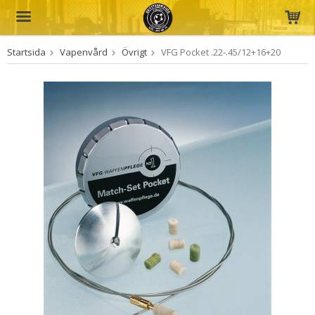
Startsida
Vapenvård
Övrigt
VFG Pocket .22-.45/12+16+20
Produkten har blivit tillagd i varukorgen