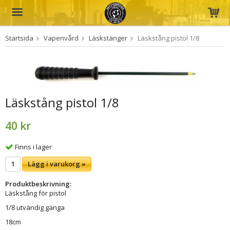
Startsida
Vapenvård
Läskstänger
Läskstång pistol 1/8
Produkten har blivit tillagd i varukorgen
Läskstång pistol 1/8
40 kr
Finns i lager
Lägg i varukorg »
Produktbeskrivning:
Läskstång för pistol
1/8 utvändig gänga
18cm