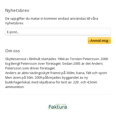
Nyhetsbrev
De uppgifter du matar in kommer endast användas till våra
nyhetsbrev.
Anmäl mig
Om oss
Skytteservice i Älmhult startades 1964 av Torsten Petersson. 2000
tog Bengt Petersson över företaget. Sedan 2005 är det Anders
Petersson som driver företaget.
Anders är aktiv tävlingsskytt främst på 300m, bana, fält och sport.
Men även på 50m. 2009 påbörjades byggandet av ny
butik/lagerlokal, med skjutbana för test av .22lr. och 4,5mm
ammunition.