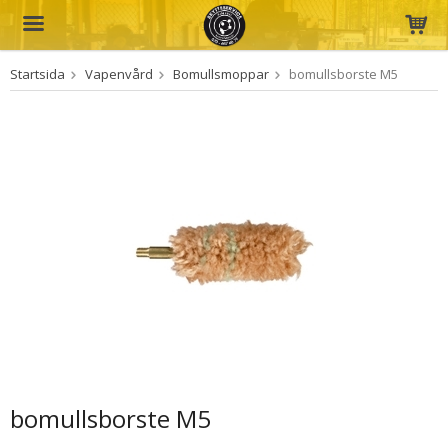
Startsida
Vapenvård
Bomullsmoppar
bomullsborste M5
Produkten har blivit tillagd i varukorgen
bomullsborste M5