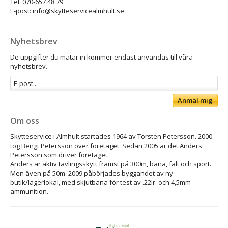
Tel: 070-657 48 79
E-post: info@skytteservicealmhult.se
Nyhetsbrev
De uppgifter du matar in kommer endast användas till våra
nyhetsbrev.
Anmäl mig
Om oss
Skytteservice i Älmhult startades 1964 av Torsten Petersson. 2000
tog Bengt Petersson över företaget. Sedan 2005 är det Anders
Petersson som driver företaget.
Anders är aktiv tävlingsskytt främst på 300m, bana, fält och sport.
Men även på 50m. 2009 påbörjades byggandet av ny
butik/lagerlokal, med skjutbana för test av .22lr. och 4,5mm
ammunition.