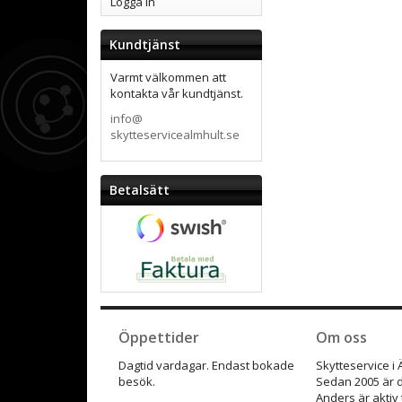
Logga in
Kundtjänst
Varmt välkommen att
kontakta vår kundtjänst.
info@
skytteservicealmhult.se
Betalsätt
Öppettider
Om oss
Dagtid vardagar. Endast bokade
Skytteservice i
besök.
Sedan 2005 är d
Anders är aktiv