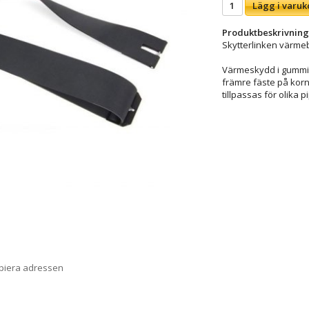
Lägg i varuk
Produktbeskrivning
Skytterlinken värm
Värmeskydd i gummi a
främre fäste på korn
tillpassas för olika 
opiera adressen