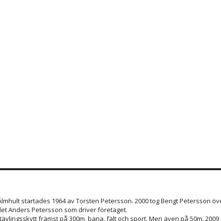
 Älmhult startades 1964 av Torsten Petersson. 2000 tog Bengt Petersson öve
et Anders Petersson som driver företaget.
 tävlingsskytt främst på 300m, bana, fält och sport. Men även på 50m. 200