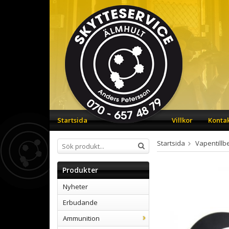
Startsida
Villkor
Konta
Startsida
Vapentillb
Produkter
Nyheter
Erbudande
Ammunition