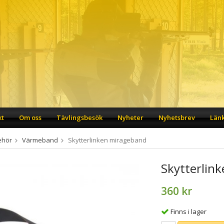
kt
Om oss
Tävlingsbesök
Nyheter
Nyhetsbrev
Län
ehör
Värmeband
Skytterlinken mirageband
Skytterlin
360 kr
Finns i lager