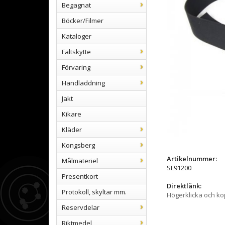
Begagnat
Böcker/Filmer
Kataloger
Fältskytte
Förvaring
Handladdning
Jakt
Kikare
Kläder
Kongsberg
Artikelnummer:
Målmateriel
SL91200
Presentkort
Direktlänk:
Protokoll, skyltar mm.
Högerklicka och k
Reservdelar
Riktmedel