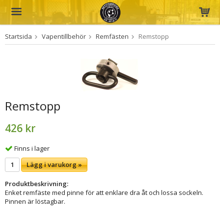
Startsida
Vapentillbehör
Remfästen
Remstopp
Produkten har blivit tillagd i varukorgen
Remstopp
426 kr
Finns i lager
Lägg i varukorg »
Produktbeskrivning:
Enket remfäste med pinne för att enklare dra åt och lossa sockeln.
Pinnen är löstagbar.