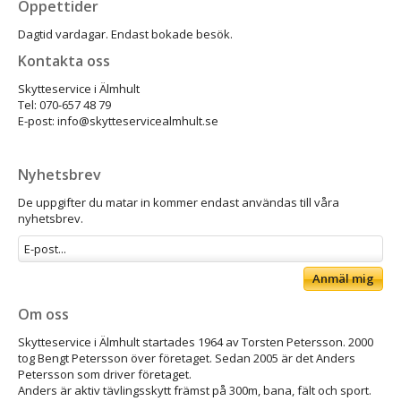
Öppettider
Dagtid vardagar. Endast bokade besök.
Kontakta oss
Skytteservice i Älmhult
Tel: 070-657 48 79
E-post: info@skytteservicealmhult.se
Nyhetsbrev
De uppgifter du matar in kommer endast användas till våra
nyhetsbrev.
Anmäl mig
Om oss
Skytteservice i Älmhult startades 1964 av Torsten Petersson. 2000
tog Bengt Petersson över företaget. Sedan 2005 är det Anders
Petersson som driver företaget.
Anders är aktiv tävlingsskytt främst på 300m, bana, fält och sport.