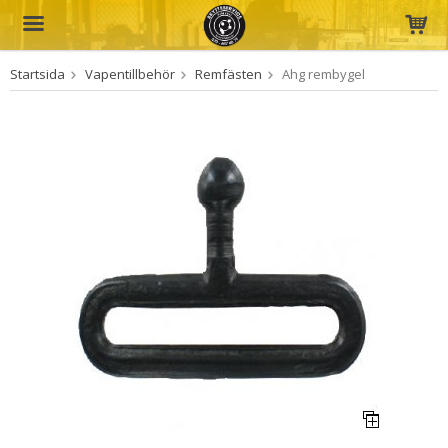
Startsida
Vapentillbehör
Remfästen
Ahg rembygel
Produkten har blivit tillagd i varukorgen