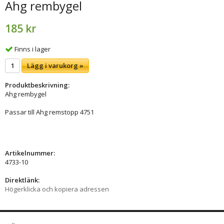
Ahg rembygel
185 kr
Finns i lager
Lägg i varukorg »
Produktbeskrivning:
Ahg rembygel
Passar till Ahg remstopp 4751
Artikelnummer:
4733-10
Direktlänk:
Högerklicka och kopiera adressen