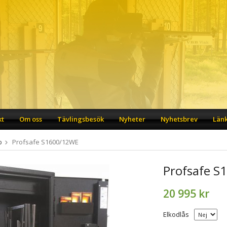
kt
Om oss
Tävlingsbesök
Nyheter
Nyhetsbrev
Län
p
Profsafe S1600/12WE
Profsafe S
20 995 kr
Elkodlås