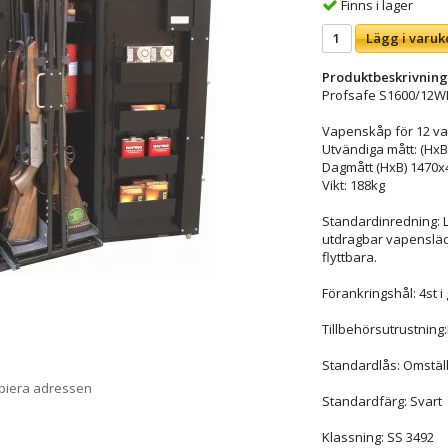
Finns i lager
Lägg i varuk
Produktbeskrivning
Profsafe S1600/12W
Vapenskåp för 12 v
Utvändiga mått: (Hx
Dagmått (HxB) 1470
Vikt: 188kg
Standardinredning: Lå
utdragbar vapensläde
flyttbara.
Förankringshål: 4st i
Tillbehörsutrustning:
Standardlås: Omställ
opiera adressen
Standardfärg: Svart
Klassning: SS 3492