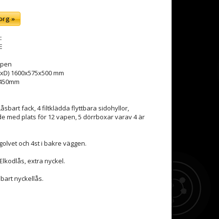
org »
:
E
apen
BxD) 1600x575x500 mm
x450mm
sbart fack, 4 filtklädda flyttbara sidohyllor,
 med plats för 12 vapen, 5 dörrboxar varav 4 är
 golvet och 4st i bakre väggen.
Elkodlås, extra nyckel.
bart nyckellås.