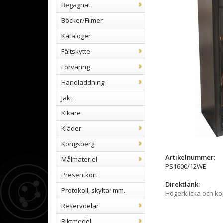
Begagnat
Böcker/Filmer
Kataloger
Fältskytte
Förvaring
Handladdning
Jakt
Kikare
Kläder
Kongsberg
Artikelnummer:
Målmateriel
PS1600/12WE
Presentkort
Direktlänk:
Protokoll, skyltar mm.
Högerklicka och k
Reservdelar
Riktmedel