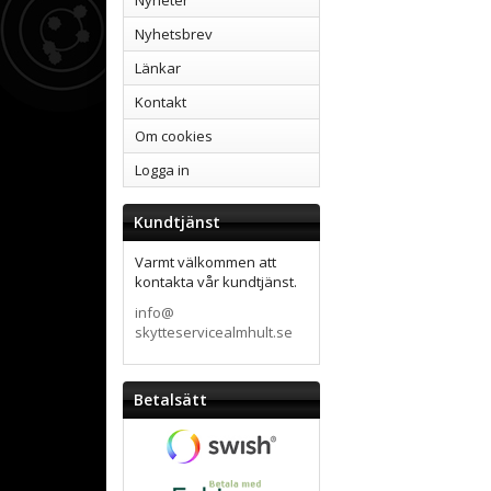
Nyheter
Nyhetsbrev
Länkar
Kontakt
Om cookies
Logga in
Kundtjänst
Varmt välkommen att
kontakta vår kundtjänst.
info@
skytteservicealmhult.se
Betalsätt