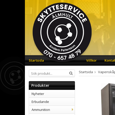
Startsida
Villkor
Konta
Startsida
Vapenskå
Produkter
Nyheter
Erbudande
Ammunition