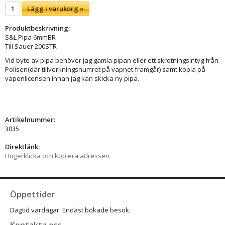
Lägg i varukorg »
Produktbeskrivning:
S&L Pipa 6mmBR
Till Sauer 200STR
Vid byte av pipa behöver jag gamla pipan eller ett skrotningsintyg från
Polisen(där tillverkningsnumret på vapnet framgår) samt kopia på
vapenlicensen innan jag kan skicka ny pipa.
Artikelnummer:
3035
Direktlänk:
Högerklicka och kopiera adressen
Öppettider
Dagtid vardagar. Endast bokade besök.
Kontakta oss