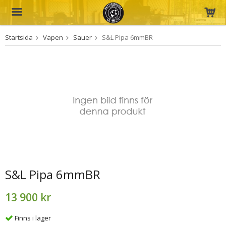
Startsida
Vapen
Sauer
S&L Pipa 6mmBR
Produkten har blivit tillagd i varukorgen
S&L Pipa 6mmBR
13 900 kr
Finns i lager