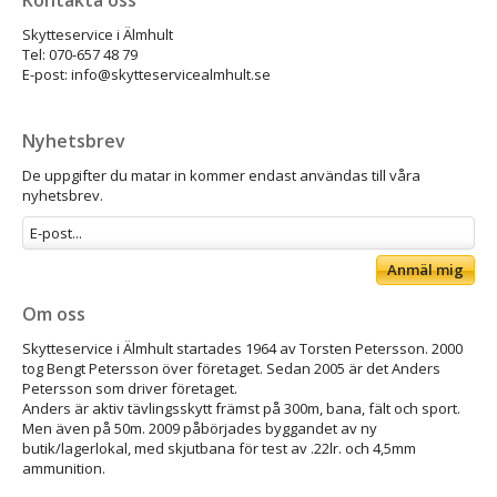
Skytteservice i Älmhult
Tel: 070-657 48 79
E-post: info@skytteservicealmhult.se
Nyhetsbrev
De uppgifter du matar in kommer endast användas till våra
nyhetsbrev.
Anmäl mig
Om oss
Skytteservice i Älmhult startades 1964 av Torsten Petersson. 2000
tog Bengt Petersson över företaget. Sedan 2005 är det Anders
Petersson som driver företaget.
Anders är aktiv tävlingsskytt främst på 300m, bana, fält och sport.
Men även på 50m. 2009 påbörjades byggandet av ny
butik/lagerlokal, med skjutbana för test av .22lr. och 4,5mm
ammunition.