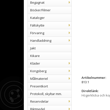
Begagnat
Böcker/Filmer
Kataloger
Fältskytte
Förvaring
Handladdning
Jakt
Kikare
Kläder
Kongsberg
Artikelnummer:
Målmateriel
813:1
Presentkort
Direktlänk:
Protokoll, skyltar mm.
Högerklicka och k
Reservdelar
Riktmedel