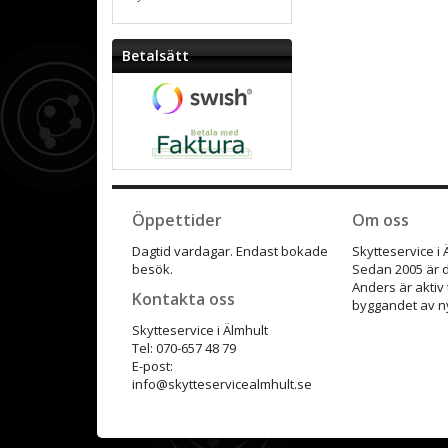
Betalsätt
Öppettider
Om oss
Dagtid vardagar. Endast bokade
Skytteservice i
besök.
Sedan 2005 är d
Anders är aktiv
Kontakta oss
byggandet av ny
Skytteservice i Älmhult
Tel: 070-657 48 79
E-post:
info@skytteservicealmhult.se