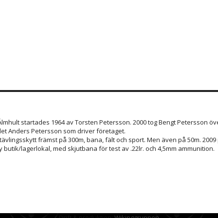
 Älmhult startades 1964 av Torsten Petersson. 2000 tog Bengt Petersson öve
et Anders Petersson som driver företaget.
 tävlingsskytt främst på 300m, bana, fält och sport. Men även på 50m. 200
 butik/lagerlokal, med skjutbana för test av .22lr. och 4,5mm ammunition.
Drift & produktion:
Wikinggruppen