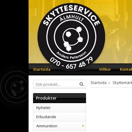
Startsida
Villkor
Konta
Startsida
Skyttemär
Produkter
Nyheter
Erbudande
Ammunition