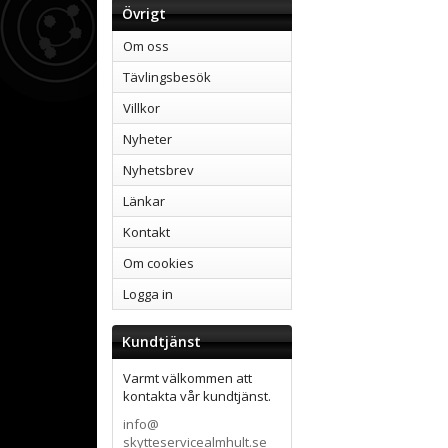
Övrigt
Om oss
Tävlingsbesök
Villkor
Nyheter
Nyhetsbrev
Länkar
Kontakt
Om cookies
Logga in
Kundtjänst
Varmt välkommen att
kontakta vår kundtjänst.
info@
skytteservicealmhult.se