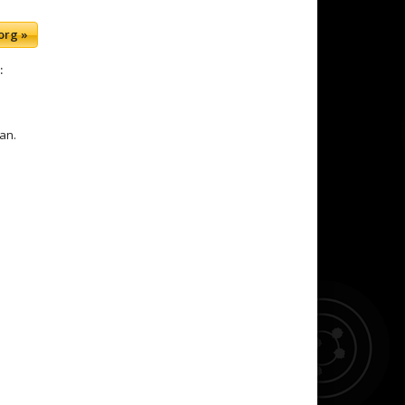
org »
:
an.