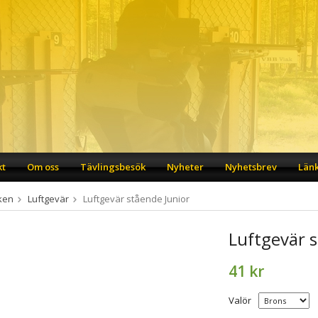
kt
Om oss
Tävlingsbesök
Nyheter
Nyhetsbrev
Län
ken
Luftgevär
Luftgevär stående Junior
Luftgevär s
41 kr
Valör