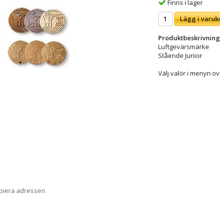
Finns i lager
Lägg i varuk
Produktbeskrivning
Luftgevärsmärke
Stående Junior
Välj valör i menyn ov
opiera adressen