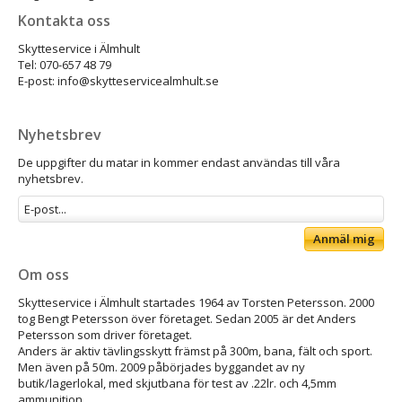
Kontakta oss
Skytteservice i Älmhult
Tel: 070-657 48 79
E-post: info@skytteservicealmhult.se
Nyhetsbrev
De uppgifter du matar in kommer endast användas till våra
nyhetsbrev.
Anmäl mig
Om oss
Skytteservice i Älmhult startades 1964 av Torsten Petersson. 2000
tog Bengt Petersson över företaget. Sedan 2005 är det Anders
Petersson som driver företaget.
Anders är aktiv tävlingsskytt främst på 300m, bana, fält och sport.
Men även på 50m. 2009 påbörjades byggandet av ny
butik/lagerlokal, med skjutbana för test av .22lr. och 4,5mm
ammunition.