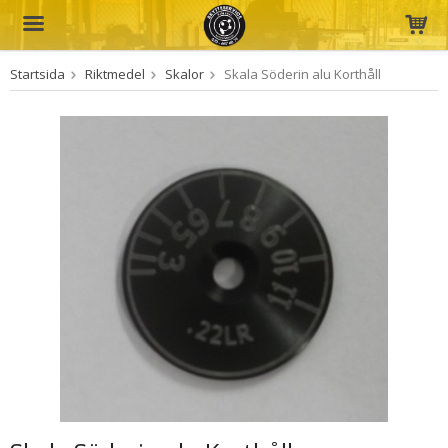
Startsida
Riktmedel
Skalor
Skala Söderin alu Korthåll
Produkten har blivit tillagd i varukorgen