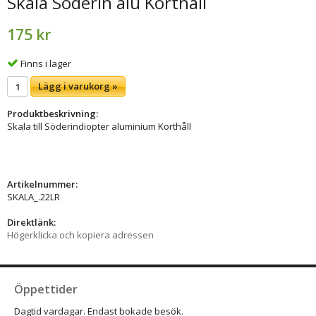
Skala Söderin alu Korthåll
175 kr
Finns i lager
Lägg i varukorg »
Produktbeskrivning:
Skala till Söderindiopter aluminium Korthåll
Artikelnummer:
SKALA_.22LR
Direktlänk:
Högerklicka och kopiera adressen
Öppettider
Dagtid vardagar. Endast bokade besök.